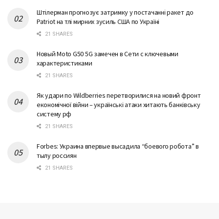
Штілерман прогнозує затримку у постачанні ракет до
Patriot на тлі мирних зусиль США по Україні
21 SHARES
Новый Moto G50 5G замечен в Сети с ключевыми
характеристиками
21 SHARES
Як удари по Wildberries перетворилися на новий фронт
економічної війни – українські атаки хитають банківську
систему рф
21 SHARES
Forbes: Украина впервые высадила “боевого робота” в
тылу россиян
21 SHARES