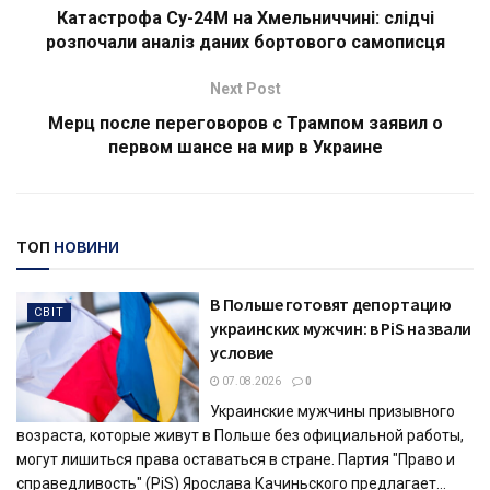
Катастрофа Су-24М на Хмельниччині: слідчі
розпочали аналіз даних бортового самописця
Next Post
Мерц после переговоров с Трампом заявил о
первом шансе на мир в Украине
ТОП
НОВИНИ
В Польше готовят депортацию
СВІТ
украинских мужчин: в PiS назвали
условие
07.08.2026
0
Украинские мужчины призывного
возраста, которые живут в Польше без официальной работы,
могут лишиться права оставаться в стране. Партия "Право и
справедливость" (PiS) Ярослава Качиньского предлагает...