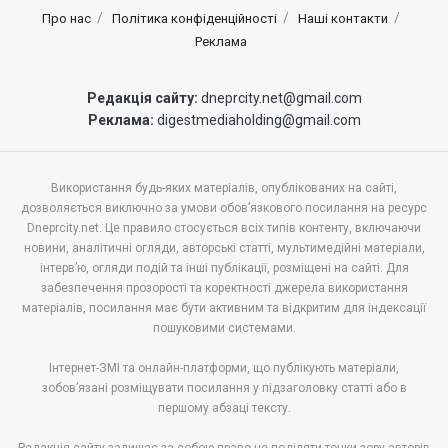
Про нас
Політика конфіденційності
Наші контакти
Реклама
Редакція сайту:
dneprcity.net@gmail.com
Реклама:
digestmediaholding@gmail.com
Використання будь-яких матеріалів, опублікованих на сайті,
дозволяється виключно за умови обов’язкового посилання на ресурс
Dneprcity.net. Це правило стосується всіх типів контенту, включаючи
новини, аналітичні огляди, авторські статті, мультимедійні матеріали,
інтерв’ю, огляди подій та інші публікації, розміщені на сайті. Для
забезпечення прозорості та коректності джерела використання
матеріалів, посилання має бути активним та відкритим для індексації
пошуковими системами.
Інтернет-ЗМІ та онлайн-платформи, що публікують матеріали,
зобов’язані розміщувати посилання у підзаголовку статті або в
першому абзаці тексту.
Редакція сайту залишає за собою право не поділяти точки зору авторів