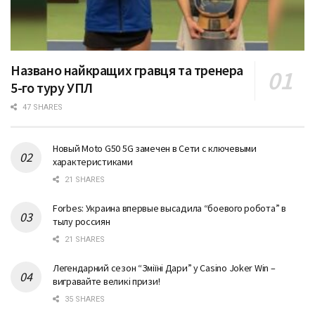
Названо найкращих гравця та тренера
5-го туру УПЛ
47 SHARES
Новый Moto G50 5G замечен в Сети с ключевыми
характеристиками
21 SHARES
Forbes: Украина впервые высадила “боевого робота” в
тылу россиян
21 SHARES
Легендарний сезон “Змiїнi Дари” у Casino Joker Win –
вигравайте великі призи!
35 SHARES