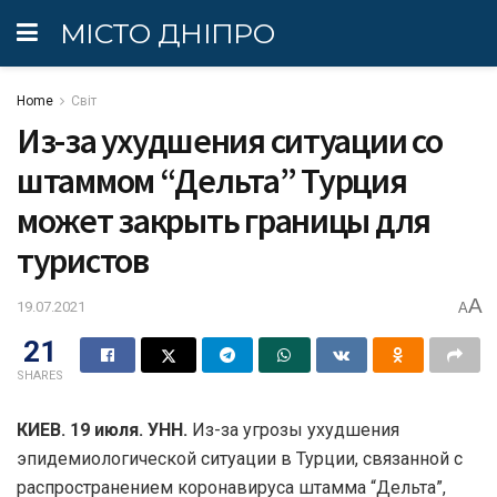
МІСТО ДНІПРО
Home
Світ
Из-за ухудшения ситуации со
штаммом “Дельта” Турция
может закрыть границы для
туристов
A
19.07.2021
A
21
SHARES
КИЕВ. 19 июля. УНН.
Из-за угрозы ухудшения
эпидемиологической ситуации в Турции, связанной с
распространением коронавируса штамма “Дельта”,