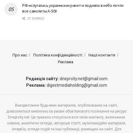
РФ испугалась украинских ракет и подняла в небо почти
все самолеты А-50У
21 SHARES
Про нас
Політика конфіденційності
Наші контакти
Реклама
Редакція сайту:
dneprcity.net@gmail.com
Реклама:
digestmediaholding@gmail.com
Використання будь-яких матеріалів, опублікованих на сайті,
дозволяється виключно за умови обов’язкового посилання на ресурс
Dneprcity.net. Це правило стосується всіх типів контенту, включаючи
новини, аналітичні огляди, авторські статті, мультимедійні матеріали,
інтерв’ю, огляди подій та інші публікації, розміщені на сайті. Для