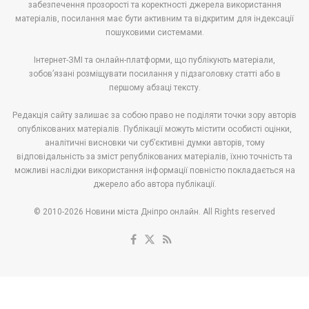
забезпечення прозорості та коректності джерела використання
матеріалів, посилання має бути активним та відкритим для індексації
пошуковими системами.
Інтернет-ЗМІ та онлайн-платформи, що публікують матеріали,
зобов’язані розміщувати посилання у підзаголовку статті або в
першому абзаці тексту.
Редакція сайту залишає за собою право не поділяти точки зору авторів
опублікованих матеріалів. Публікації можуть містити особисті оцінки,
аналітичні висновки чи суб’єктивні думки авторів, тому
відповідальність за зміст републікованих матеріалів, їхню точність та
можливі наслідки використання інформації повністю покладається на
джерело або автора публікації.
© 2010-2026 Новини міста Дніпро онлайн. All Rights reserved