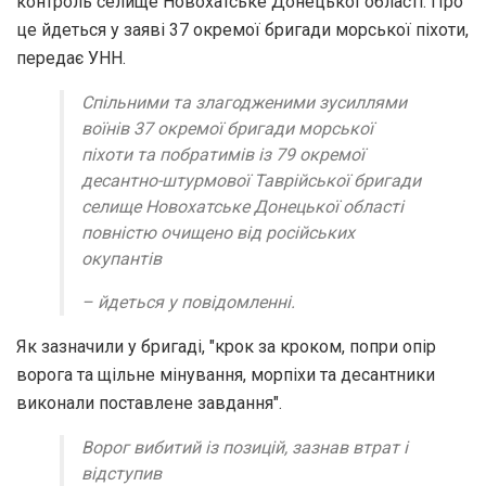
контроль селище Новохатське Донецької області. Про
це йдеться у заяві 37 окремої бригади морської піхоти,
передає УНН.
Спільними та злагодженими зусиллями
воїнів 37 окремої бригади морської
піхоти та побратимів із 79 окремої
десантно-штурмової Таврійської бригади
селище Новохатське Донецької області
повністю очищено від російських
окупантів
– йдеться у повідомленні.
Як зазначили у бригаді, "крок за кроком, попри опір
ворога та щільне мінування, морпіхи та десантники
виконали поставлене завдання".
Ворог вибитий із позицій, зазнав втрат і
відступив