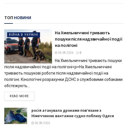
ТОП
НОВИНИ
На Хмельниччині тривають
ВІЙНА В УКРАЇНІ
пошуки після надзвичайної події
на полігоні
06.08.2026
0
На Хмельниччині тривають пошуки
після надзвичайної події на полігоні<p>На Хмельниччині
тривають пошукові роботи після надзвичайної події на
полігоні. Кінологічні розрахунки ДСНС з службовими собаками
обстежують...
DETAILS
READ MORE
росія атакувала дронами пов’язане з
Німеччиною вантажне судно поблизу Одеси
06.08.2026