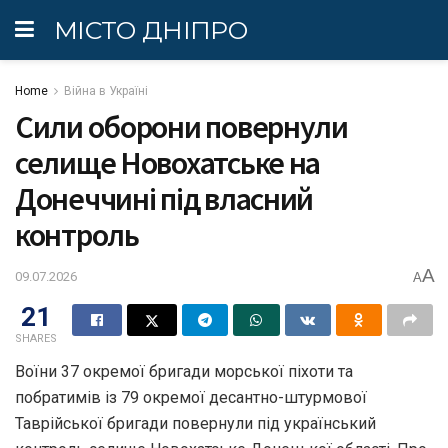
МІСТО ДНІПРО
Home
Війна в Україні
Сили оборони повернули
селище Новохатське на
Донеччині під власний
контроль
A
09.07.2026
A
21
SHARES
Воїни 37 окремої бригади морської піхоти та
побратимів із 79 окремої десантно-штурмової
Таврійської бригади повернули під український