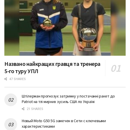
Названо найкращих гравця та тренера
5-го туру УПЛ
47 SHARES
Штілерман прогнозує затримку у постачанні ракет до
Patriot на тлі мирних зусиль США по Україні
21 SHARES
Новый Moto G50 5G замечен в Сети с ключевыми
характеристиками