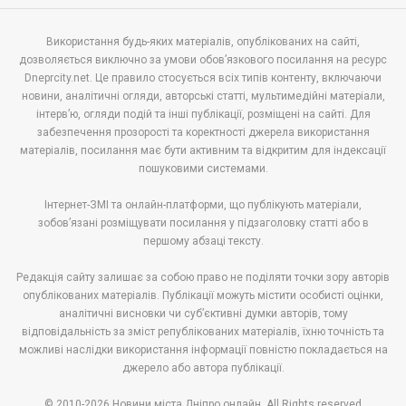
Використання будь-яких матеріалів, опублікованих на сайті,
дозволяється виключно за умови обов’язкового посилання на ресурс
Dneprcity.net. Це правило стосується всіх типів контенту, включаючи
новини, аналітичні огляди, авторські статті, мультимедійні матеріали,
інтерв’ю, огляди подій та інші публікації, розміщені на сайті. Для
забезпечення прозорості та коректності джерела використання
матеріалів, посилання має бути активним та відкритим для індексації
пошуковими системами.
Інтернет-ЗМІ та онлайн-платформи, що публікують матеріали,
зобов’язані розміщувати посилання у підзаголовку статті або в
першому абзаці тексту.
Редакція сайту залишає за собою право не поділяти точки зору авторів
опублікованих матеріалів. Публікації можуть містити особисті оцінки,
аналітичні висновки чи суб’єктивні думки авторів, тому
відповідальність за зміст републікованих матеріалів, їхню точність та
можливі наслідки використання інформації повністю покладається на
джерело або автора публікації.
© 2010-2026 Новини міста Дніпро онлайн. All Rights reserved