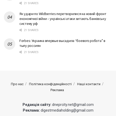
21 SHARES
Як удари по Wildberries перетворилися на новий фронт
економічної війни – українські атаки хитають банківську
систему рф
21 SHARES
Forbes: Украина впервые высадила “боевого робота” в
тылу россиян
21 SHARES
Про нас
Політика конфіденційності
Наші контакти
Реклама
Редакція сайту:
dneprcity.net@gmail.com
Реклама:
digestmediaholding@gmail.com