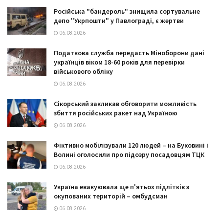
Російська "бандероль" знищила сортувальне
депо "Укрпошти" у Павлограді, є жертви
06.08.2026
Податкова служба передасть Міноборони дані
українців віком 18-60 років для перевірки
військового обліку
06.08.2026
Сікорський закликав обговорити можливість
збиття російських ракет над Україною
06.08.2026
Фіктивно мобілізували 120 людей – на Буковині і
Волині оголосили про підозру посадовцям ТЦК
06.08.2026
Україна евакуювала ще п'ятьох підлітків з
окупованих територій – омбудсман
06.08.2026