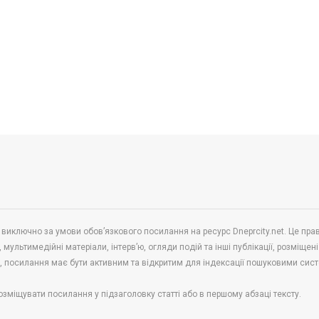
 виключно за умови обов’язкового посилання на ресурс Dneprcity.net. Це пра
 мультимедійні матеріали, інтерв’ю, огляди подій та інші публікації, розміщені
в, посилання має бути активним та відкритим для індексації пошуковими сис
озміщувати посилання у підзаголовку статті або в першому абзаці тексту.