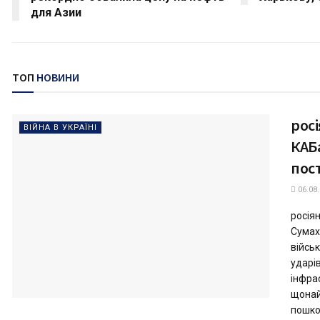
для Азии
ТОП
НОВИНИ
рос
ВІЙНА В УКРАЇНІ
КАБа
пос
06.08
росія
Сумах
війсь
ударі
інфра
щонай
пошко