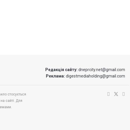
Редакція сайту:
dneprcity.net@gmail.com
Реклама:
digestmediaholding@gmail.com
вило стосується
 на сайті. Для
темами.