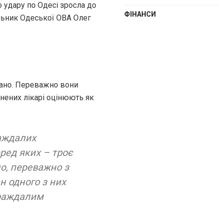
 удару по Одесі зросла до
ФІНАНСИ
льник Одеської ОВА Олег
вано. Переважно вони
анених лікарі оцінюють як
раждалих
еред яких – троє
о, переважно з
н одного з них
траждалим