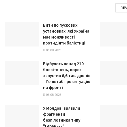
RE
Бити по пускових
установках: які Україна
має можливості
протидіяти балістиці
06.08.2026
Відбулось понад 210
боєзіткнень, ворог
запустив 6,6 тис. дронів
– Генштаб про ситуацію
на фронті
06.08.2026
У Молдові виявили
фрагменти
безпілотника типу
"Герань-2"