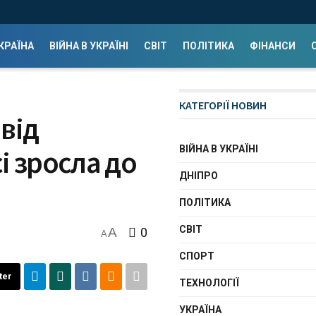
КРАЇНА
ВІЙНА В УКРАЇНІ
СВІТ
ПОЛІТИКА
ФІНАНСИ
КАТЕГОРІЇ НОВИН
від
ВІЙНА В УКРАЇНІ
і зросла до
ДНІПРО
ПОЛІТИКА
СВІТ
A
0
A
СПОРТ
ter
ТЕХНОЛОГІЇ
УКРАЇНА