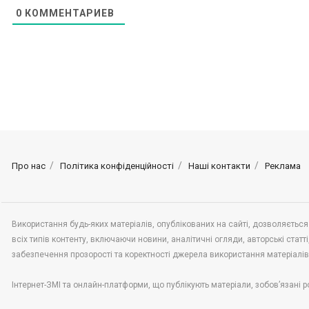
0
КОММЕНТАРИЕВ
Про нас
Політика конфіденційності
Наші контакти
Реклама
Використання будь-яких матеріалів, опублікованих на сайті, дозволяється
всіх типів контенту, включаючи новини, аналітичні огляди, авторські статті,
забезпечення прозорості та коректності джерела використання матеріалі
Інтернет-ЗМІ та онлайн-платформи, що публікують матеріали, зобов’язані р