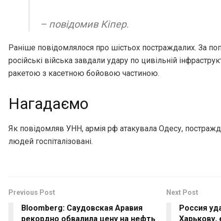
– повідомив Кіпер.
Раніше повідомлялося про шістьох постраждалих. За по
російські війська завдали удару по цивільній інфрастру
ракетою з касетною бойовою частиною.
Нагадаємо
Як повідомляв УНН, армія рф атакувала Одесу, постражда
людей госпіталізовані.
Previous Post
Next Post
Bloomberg: Саудовская Аравия
Россия уд
рекордно обвалила цену на нефть
Харькову,