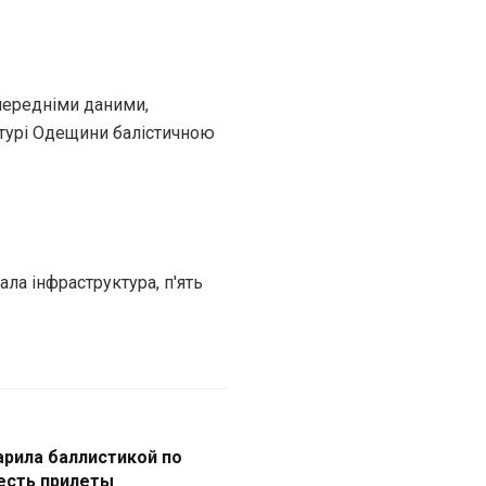
передніми даними,
ктурі Одещини балістичною
ла інфраструктура, п'ять
арила баллистикой по
 есть прилеты