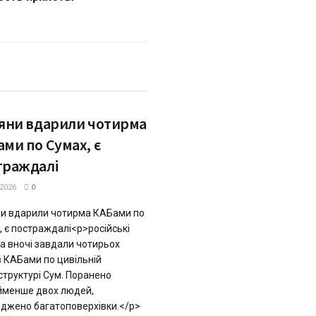
іяни вдарили чотирма
ми по Сумах, є
траждалі
.2026
0
ни вдарили чотирма КАБами по
, є постраждалі<p>російські
ка вночі завдали чотирьох
в КАБами по цивільній
структурі Сум. Поранено
менше двох людей,
джено багатоповерхівки.</p>