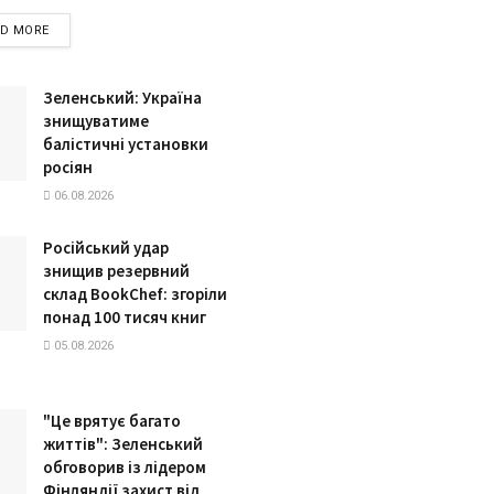
DETAILS
AD MORE
Зеленський: Україна
знищуватиме
балістичні установки
росіян
06.08.2026
Російський удар
знищив резервний
склад BookChef: згоріли
понад 100 тисяч книг
05.08.2026
"Це врятує багато
життів": Зеленський
обговорив із лідером
Фінляндії захист від