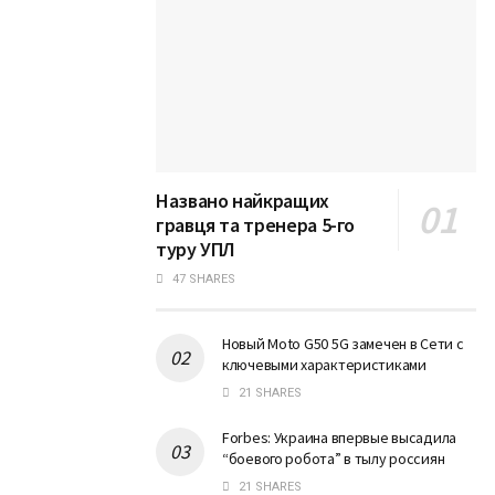
Названо найкращих
гравця та тренера 5-го
туру УПЛ
47 SHARES
Новый Moto G50 5G замечен в Сети с
ключевыми характеристиками
21 SHARES
Forbes: Украина впервые высадила
“боевого робота” в тылу россиян
21 SHARES