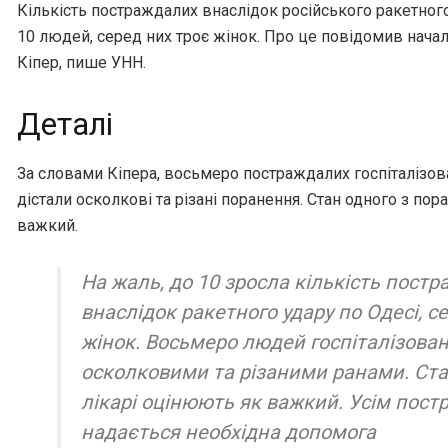
Кількість постраждалих внаслідок російського ракетного
10 людей, серед них троє жінок. Про це повідомив нача
Кіпер, пише УНН.
Деталі
За словами Кіпера, восьмеро постраждалих госпіталізо
дістали осколкові та різані поранення. Стан одного з пор
важкий.
На жаль, до 10 зросла кількість пост
внаслідок ракетного удару по Одесі, с
жінок. Восьмеро людей госпіталізован
осколковими та різаними ранами. Ста
лікарі оцінюють як важкий. Усім пос
надається необхідна допомога