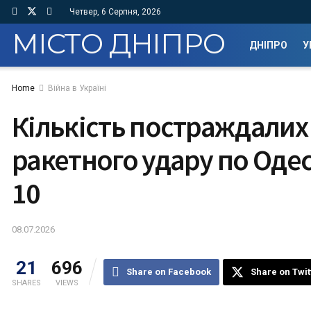
Четвер, 6 Серпня, 2026
МІСТО ДНІПРО
ДНІПРО
У
Home
Війна в Україні
Кількість постраждалих 
ракетного удару по Одес
10
08.07.2026
21
696
Share on Facebook
Share on Twit
SHARES
VIEWS