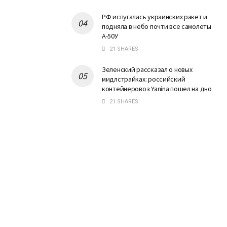
РФ испугалась украинских ракет и
подняла в небо почти все самолеты
А-50У
21 SHARES
Зеленский рассказал о новых
мидлстрайках: российский
контейнеровоз Yanina пошел на дно
21 SHARES