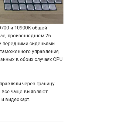
0700 и 10900K общей
чае, произошедшем 26
у передними сиденьями
м таможенного управления,
анных в обоих случаях CPU
правляли через границу
х, все чаще выявляют
и видеокарт.