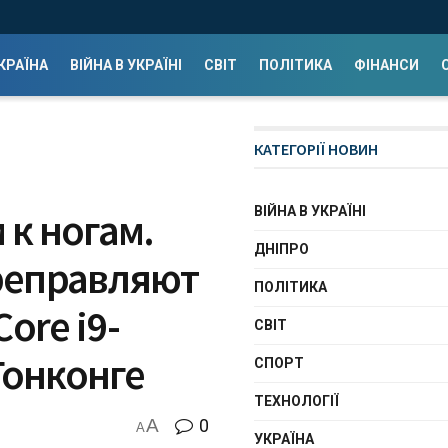
КРАЇНА
ВІЙНА В УКРАЇНІ
СВІТ
ПОЛІТИКА
ФІНАНСИ
КАТЕГОРІЇ НОВИН
ВІЙНА В УКРАЇНІ
к ногам.
ДНІПРО
реправляют
ПОЛІТИКА
Core i9-
СВІТ
Гонконге
СПОРТ
ТЕХНОЛОГІЇ
A
0
A
УКРАЇНА