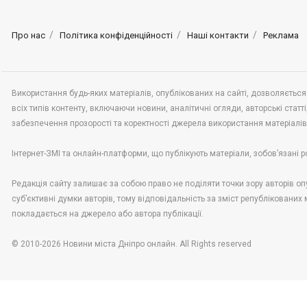
Про нас
Політика конфіденційності
Наші контакти
Реклама
Використання будь-яких матеріалів, опублікованих на сайті, дозволяється
всіх типів контенту, включаючи новини, аналітичні огляди, авторські статті,
забезпечення прозорості та коректності джерела використання матеріалі
Інтернет-ЗМІ та онлайн-платформи, що публікують матеріали, зобов’язані р
Редакція сайту залишає за собою право не поділяти точки зору авторів опу
суб’єктивні думки авторів, тому відповідальність за зміст републікованих
покладається на джерело або автора публікації.
© 2010-2026 Новини міста Дніпро онлайн. All Rights reserved