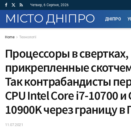
Четвер, 6 Серпня, 2026
МІСТО ДНІПРО
ДНІПРО
У
Home
Технології
Процессоры в свертках,
прикрепленные скотчем 
Так контрабандисты пе
CPU Intel Core i7-10700 и 
10900K через границу в 
11.07.2021