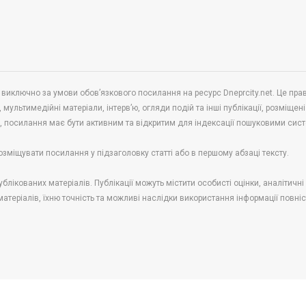
 виключно за умови обов’язкового посилання на ресурс Dneprcity.net. Це пра
 мультимедійні матеріали, інтерв’ю, огляди подій та інші публікації, розміщені
в, посилання має бути активним та відкритим для індексації пошуковими сис
озміщувати посилання у підзаголовку статті або в першому абзаці тексту.
блікованих матеріалів. Публікації можуть містити особисті оцінки, аналітичн
 матеріалів, їхню точність та можливі наслідки використання інформації повні