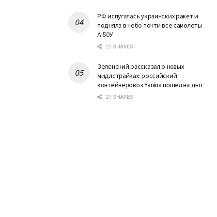
РФ испугалась украинских ракет и
подняла в небо почти все самолеты
А-50У
21 SHARES
Зеленский рассказал о новых
мидлстрайках: российский
контейнеровоз Yanina пошел на дно
21 SHARES