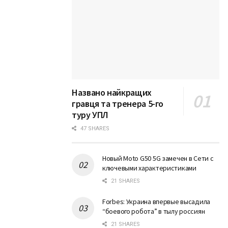
Названо найкращих
гравця та тренера 5-го
туру УПЛ
47 SHARES
Новый Moto G50 5G замечен в Сети с
ключевыми характеристиками
21 SHARES
Forbes: Украина впервые высадила
“боевого робота” в тылу россиян
21 SHARES