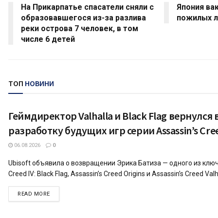
На Прикарпатье спасатели сняли с
Япония ва
образовавшегося из-за разлива
пожилых 
реки острова 7 человек, в том
числе 6 детей
ТОП
НОВИНИ
Геймдиректор Valhalla и Black Flag вернулся 
ТЕХНОЛОГІЇ
разработку будущих игр серии Assassin’s Cre
06.08.2026
0
Ubisoft объявила о возвращении Эрика Батиза — одного из ключ
Creed IV: Black Flag, Assassin’s Creed Origins и Assassin’s Creed Valh
DETAILS
READ MORE