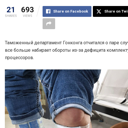
21
693
Share on Facebook
Share on Twi
SHARES
VIEWS
Таможенный департамент Гонконга отчитался о паре слу
все больше набирает обороты из-за дефицита комплект
процессоров.