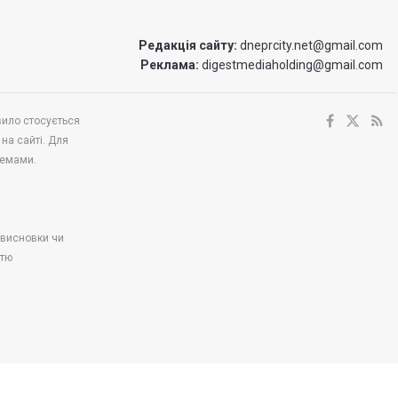
Редакція сайту:
dneprcity.net@gmail.com
Реклама:
digestmediaholding@gmail.com
вило стосується
 на сайті. Для
темами.
і висновки чи
стю