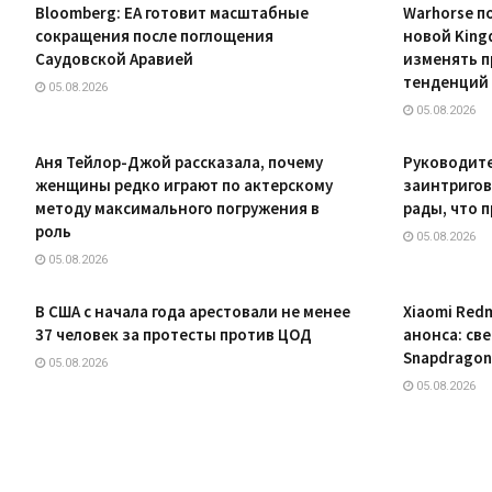
Bloomberg: EA готовит масштабные
Warhorse п
сокращения после поглощения
новой King
Саудовской Аравией
изменять п
тенденций
05.08.2026
05.08.2026
Аня Тейлор-Джой рассказала, почему
Руководител
женщины редко играют по актерскому
заинтригов
методу максимального погружения в
рады, что 
роль
05.08.2026
05.08.2026
В США с начала года арестовали не менее
Xiaomi Red
37 человек за протесты против ЦОД
анонса: св
Snapdragon 
05.08.2026
05.08.2026