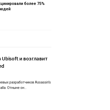
кцинировали более 75%
людей
в Ubisoft и возглавит
ed
евых разработчиков Assassin’s
alla. Отныне он...