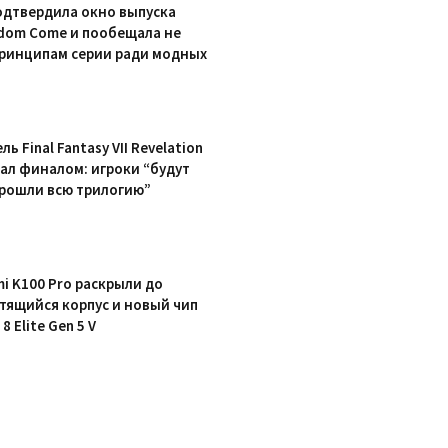
одтвердила окно выпуска
dom Come и пообещала не
ринципам серии ради модных
ь Final Fantasy VII Revelation
ал финалом: игроки “будут
прошли всю трилогию”
mi K100 Pro раскрыли до
етящийся корпус и новый чип
8 Elite Gen 5 V