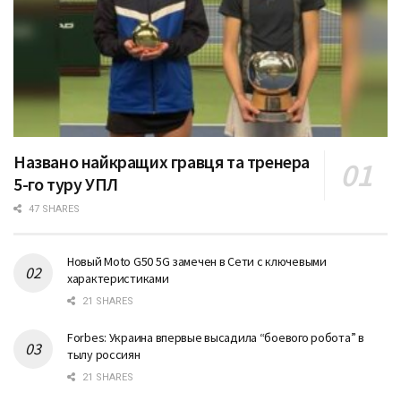
Названо найкращих гравця та тренера
5-го туру УПЛ
47 SHARES
Новый Moto G50 5G замечен в Сети с ключевыми
характеристиками
21 SHARES
Forbes: Украина впервые высадила “боевого робота” в
тылу россиян
21 SHARES