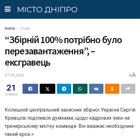
МІСТО ДНІПРО
Home
Спорт
“Збірній 100% потрібно було
перезавантаження”, –
ексгравець
A
07.05.2026
A
21
SHARES
Колишній центральний захисник збірної України Сергій
Кривцов поділився думками, щодо кадрових змін на
тренерському містку команди. Він вважає необхідним
такий крок.>