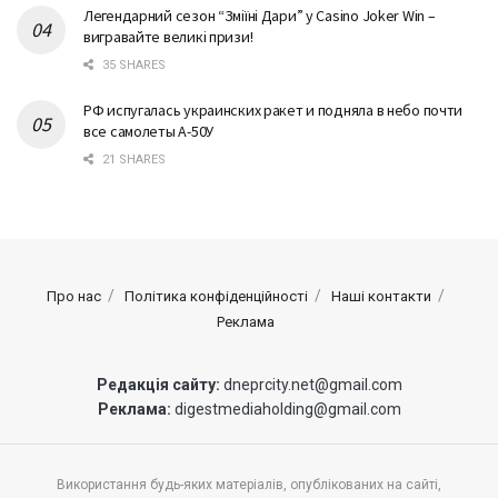
Легендарний сезон “Змiїнi Дари” у Casino Joker Win –
вигравайте великі призи!
35 SHARES
РФ испугалась украинских ракет и подняла в небо почти
все самолеты А-50У
21 SHARES
Про нас
Політика конфіденційності
Наші контакти
Реклама
Редакція сайту:
dneprcity.net@gmail.com
Реклама:
digestmediaholding@gmail.com
Використання будь-яких матеріалів, опублікованих на сайті,