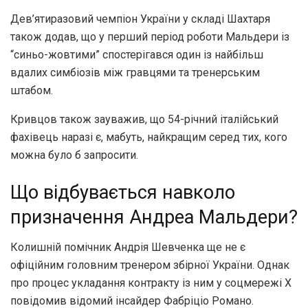
Дев’ятиразовий чемпіон України у складі Шахтаря
також додав, що у перший період роботи Мальдери із
“синьо-жовтими” спостерігався один із найбільш
вдалих симбіозів між гравцями та тренерським
штабом.
Кривцов також зауважив, що 54-річний італійський
фахівець наразі є, мабуть, найкращим серед тих, кого
можна було б запросити.
Що відбувається навколо
призначення Андреа Мальдери?
Колишній помічник Андрія Шевченка ще не є
офіційним головним тренером збірної України. Однак
про процес укладання контракту із ним у соцмережі Х
повідомив відомий інсайдер Фабріціо Романо.