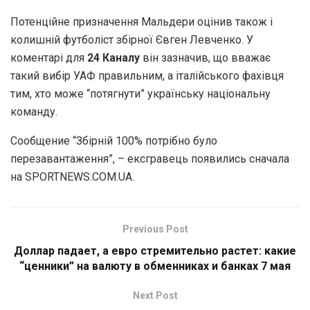
Потенційне призначення Мальдери оцінив також і
колишній футболіст збірної Євген Левченко. У
коментарі для
24 Каналу
він зазначив, що вважає
такий вибір УАФ правильним, а італійського фахівця
тим, хто може “потягнути” українську національну
команду.
Сообщение “Збірній 100% потрібно було
перезавантаження”, – ексгравець появились сначала
на SPORTNEWS.COM.UA.
Previous Post
Доллар падает, а евро стремительно растет: какие
“ценники” на валюту в обменниках и банках 7 мая
Next Post