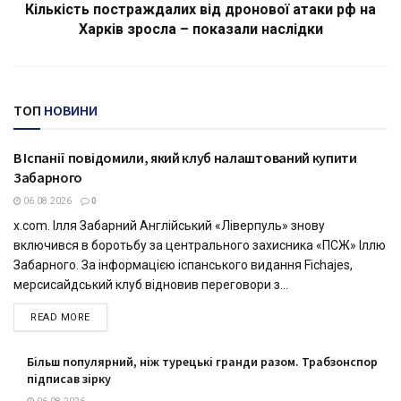
Кількість постраждалих від дронової атаки рф на
Харків зросла – показали наслідки
ТОП
НОВИНИ
В Іспанії повідомили, який клуб налаштований купити
СПОРТ
Забарного
06.08.2026
0
x.com. Ілля Забарний Англійський «Ліверпуль» знову
включився в боротьбу за центрального захисника «ПСЖ» Іллю
Забарного. За інформацією іспанського видання Fichajes,
мерсисайдський клуб відновив переговори з...
DETAILS
READ MORE
Більш популярний, ніж турецькі гранди разом. Трабзонспор
підписав зірку