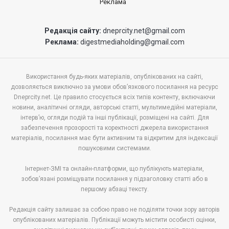
Реклама
Редакція сайту:
dneprcity.net@gmail.com
Реклама:
digestmediaholding@gmail.com
Використання будь-яких матеріалів, опублікованих на сайті,
дозволяється виключно за умови обов’язкового посилання на ресурс
Dneprcity.net. Це правило стосується всіх типів контенту, включаючи
новини, аналітичні огляди, авторські статті, мультимедійні матеріали,
інтерв’ю, огляди подій та інші публікації, розміщені на сайті. Для
забезпечення прозорості та коректності джерела використання
матеріалів, посилання має бути активним та відкритим для індексації
пошуковими системами.
Інтернет-ЗМІ та онлайн-платформи, що публікують матеріали,
зобов’язані розміщувати посилання у підзаголовку статті або в
першому абзаці тексту.
Редакція сайту залишає за собою право не поділяти точки зору авторів
опублікованих матеріалів. Публікації можуть містити особисті оцінки,