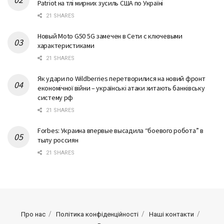
Patriot на тлі мирних зусиль США по Україні
21 SHARES
Новый Moto G50 5G замечен в Сети с ключевыми
характеристиками
21 SHARES
Як удари по Wildberries перетворилися на новий фронт
економічної війни – українські атаки хитають банківську
систему рф
21 SHARES
Forbes: Украина впервые высадила “боевого робота” в
тылу россиян
21 SHARES
Про нас
Політика конфіденційності
Наші контакти