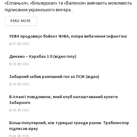
«Еспаньол», «Вільярреал» та «Валенсія» вивчають можливість
підписання українського вінгера...
DETAILS
READ MORE
УЄФА продовжує бойкот ФІФА, попри вибачення Інфантіно
07.08.2026
Динамо – Карабах 1:0 (відео голу)
06.08.2026
Забарний забив розкішний гол за ПСЖ (відео)
06.08.2026
В Іспанії повідомили, який клуб налаштований купити
Забарного
06.08.2026
Більш популярний, ніж турецькі гранди разом. Трабзонспор
підписав зірку
06.08.2026