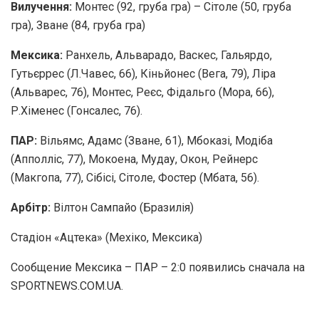
Вилучення:
Монтес (92, груба гра) – Сітоле (50, груба
гра), Зване (84, груба гра)
Мексика:
Ранхель, Альварадо, Васкес, Гальярдо,
Гутьєррес (Л.Чавес, 66), Кіньйонес (Вега, 79), Ліра
(Альварес, 76), Монтес, Реєс, Фідальго (Мора, 66),
Р.Хіменес (Гонсалес, 76).
ПАР:
Вільямс, Адамс (Зване, 61), Мбоказі, Модіба
(Апполліс, 77), Мокоена, Мудау, Окон, Рейнерс
(Макгопа, 77), Сібісі, Сітоле, Фостер (Мбата, 56).
Арбітр:
Вілтон Сампайо (Бразилія)
Стадіон «Ацтека» (Мехіко, Мексика)
Сообщение Мексика – ПАР – 2:0 появились сначала на
SPORTNEWS.COM.UA.