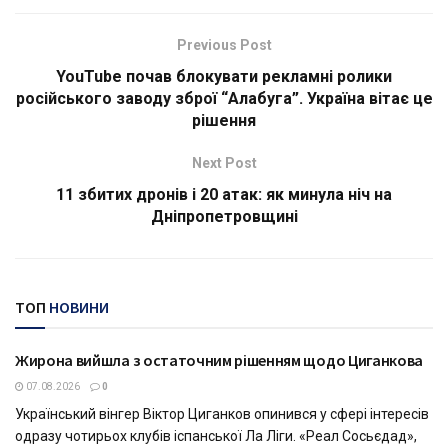
Previous Post
YouTube почав блокувати рекламні ролики
російського заводу зброї “Алабуга”. Україна вітає це
рішення
Next Post
11 збитих дронів і 20 атак: як минула ніч на
Дніпропетровщині
ТОП
НОВИНИ
Жирона вийшла з остаточним рішенням щодо Циганкова
СПОРТ
07.08.2026
0
Український вінгер Віктор Циганков опинився у сфері інтересів
одразу чотирьох клубів іспанської Ла Ліги. «Реал Сосьєдад»,