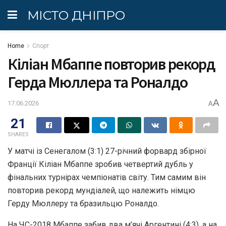
МІСТО ДНІПРО
Home
Спорт
Кіліан Мбаппе повторив рекорд
Герда Мюллера та Роналдо
A
17.06.2026
A
21
SHARES
У матчі із Сенегалом (3:1) 27-річний форвард збірної
Франції Кіліан Мбаппе зробив четвертий дубль у
фінальних турнірах чемпіонатів світу. Тим самим він
повторив рекорд мундіалей, що належить німцю
Герду Мюллеру та бразильцю Роналдо.
На ЧС-2018 Мбаппе забив два м’ячі Аргентині (4:3), а на