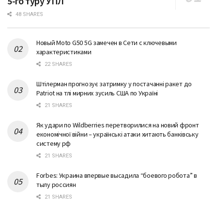
5-го туру УПЛ
48 SHARES
Новый Moto G50 5G замечен в Сети с ключевыми
характеристиками
22 SHARES
Штілерман прогнозує затримку у постачанні ракет до
Patriot на тлі мирних зусиль США по Україні
21 SHARES
Як удари по Wildberries перетворилися на новий фронт
економічної війни – українські атаки хитають банківську
систему рф
21 SHARES
Forbes: Украина впервые высадила “боевого робота” в
тылу россиян
21 SHARES