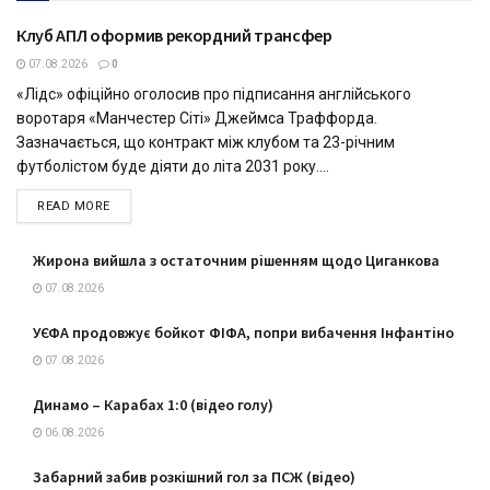
Клуб АПЛ оформив рекордний трансфер
СПОРТ
07.08.2026
0
«Лідс» офіційно оголосив про підписання англійського
воротаря «Манчестер Сіті» Джеймса Траффорда.
Зазначається, що контракт між клубом та 23-річним
футболістом буде діяти до літа 2031 року....
DETAILS
READ MORE
Жирона вийшла з остаточним рішенням щодо Циганкова
07.08.2026
УЄФА продовжує бойкот ФІФА, попри вибачення Інфантіно
07.08.2026
Динамо – Карабах 1:0 (відео голу)
06.08.2026
Забарний забив розкішний гол за ПСЖ (відео)