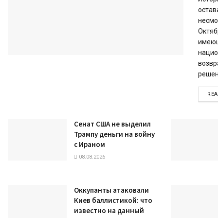
остав
несмо
Октяб
имеющ
нацио
возвр
решени
RE
Сенат США не выделил
Трампу деньги на войну
с Ираном
08.08.2026
Оккупанты атаковали
Киев баллистикой: что
известно на данный