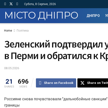
Субота, 8 Серпня, 2026
МІСТО ДНІПРО
ДНІПРО
У
Home
Політика
Зеленский подтвердил 
в Перми и обратился к 
08.05.2026
21
696
Share on Facebook
Share on Twit
SHARES
VIEWS
Россияне снова почувствовали "дальнобойные санкции" 
границы