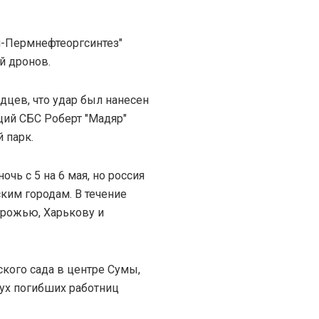
л-Пермнефтеоргсинтез"
й дронов.
дцев, что удар был нанесен
щий СБС Роберт "Мадяр"
 парк.
чь с 5 на 6 мая, но россия
ким городам. В течение
орожью, Харькову и
кого сада в центре Сумы,
вух погибших работниц