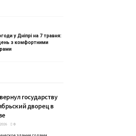
годи у Дніпрі на 7 травня:
день з комфортними
урами
 вернул государству
ябрьский дворец в
ве
.2026
0
ическое здание годами