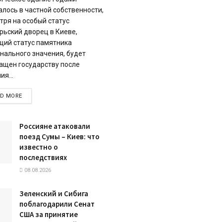
алось в частной собственности,
тря на особый статус
рьский дворец в Киеве,
ий статус памятника
нального значения, будет
ащен государству после
я...
DETAILS
AD MORE
Россияне атаковали
поезд Сумы – Киев: что
известно о
последствиях
08.08.2026
Зеленский и Сибига
поблагодарили Сенат
США за принятие