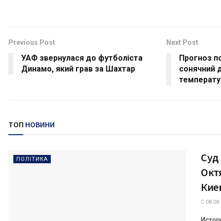
Previous Post
Next Post
УАФ звернулася до футболіста
Прогноз по
Динамо, який грав за Шахтар
сонячний 
температ
ТОП
НОВИНИ
Суд
ПОЛІТИКА
Окт
Кие
08.08
Истор