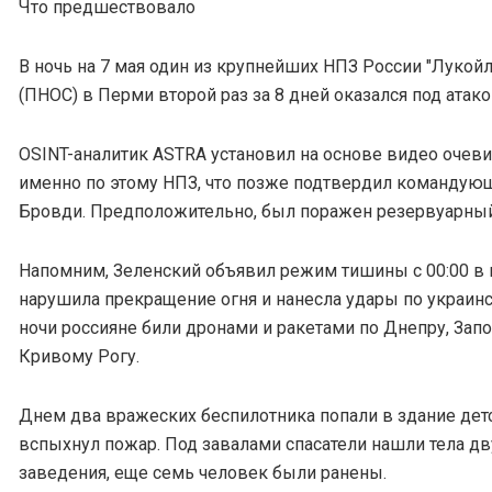
Что предшествовало
В ночь на 7 мая один из крупнейших НПЗ России "Лукой
(ПНОС) в Перми второй раз за 8 дней оказался под атако
OSINT-аналитик ASTRA установил на основе видео очеви
именно по этому НПЗ, что позже подтвердил командую
Бровди. Предположительно, был поражен резервуарный
Напомним, Зеленский объявил режим тишины с 00:00 в но
нарушила прекращение огня и нанесла удары по украинс
ночи россияне били дронами и ракетами по Днепру, Зап
Кривому Рогу.
Днем два вражеских беспилотника попали в здание детс
вспыхнул пожар. Под завалами спасатели нашли тела д
заведения, еще семь человек были ранены.