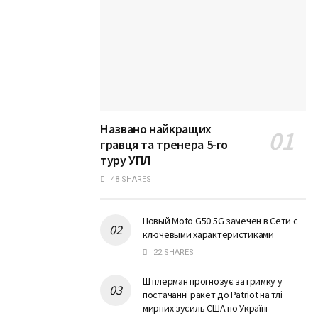
Названо найкращих
гравця та тренера 5-го
туру УПЛ
48 SHARES
Новый Moto G50 5G замечен в Сети с
ключевыми характеристиками
22 SHARES
Штілерман прогнозує затримку у
постачанні ракет до Patriot на тлі
мирних зусиль США по Україні