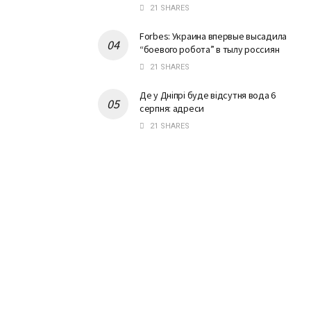
21 SHARES
Forbes: Украина впервые высадила
“боевого робота” в тылу россиян
21 SHARES
Де у Дніпрі буде відсутня вода 6
серпня: адреси
21 SHARES