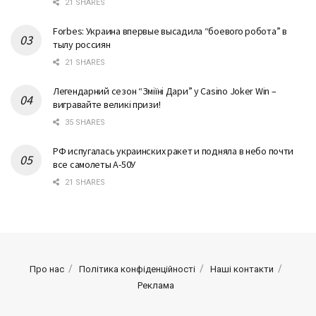
21 SHARES
Forbes: Украина впервые высадила “боевого робота” в
тылу россиян
21 SHARES
Легендарний сезон “Змiїнi Дари” у Casino Joker Win –
вигравайте великі призи!
35 SHARES
РФ испугалась украинских ракет и подняла в небо почти
все самолеты А-50У
21 SHARES
Про нас
Політика конфіденційності
Наші контакти
Реклама