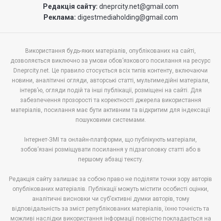
Редакція сайту:
dneprcity.net@gmail.com
Реклама:
digestmediaholding@gmail.com
Використання будь-яких матеріалів, опублікованих на сайті,
дозволяється виключно за умови обов’язкового посилання на ресурс
Dneprcity.net. Це правило стосується всіх типів контенту, включаючи
новини, аналітичні огляди, авторські статті, мультимедійні матеріали,
інтерв’ю, огляди подій та інші публікації, розміщені на сайті. Для
забезпечення прозорості та коректності джерела використання
матеріалів, посилання має бути активним та відкритим для індексації
пошуковими системами.
Інтернет-ЗМІ та онлайн-платформи, що публікують матеріали,
зобов’язані розміщувати посилання у підзаголовку статті або в
першому абзаці тексту.
Редакція сайту залишає за собою право не поділяти точки зору авторів
опублікованих матеріалів. Публікації можуть містити особисті оцінки,
аналітичні висновки чи суб’єктивні думки авторів, тому
відповідальність за зміст републікованих матеріалів, їхню точність та
можливі наслідки використання інформації повністю покладається на