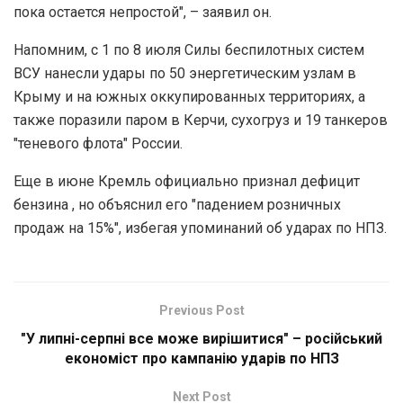
пока остается непростой", – заявил он.
Напомним, с 1 по 8 июля Силы беспилотных систем
ВСУ нанесли удары по 50 энергетическим узлам в
Крыму и на южных оккупированных территориях, а
также поразили паром в Керчи, сухогруз и 19 танкеров
"теневого флота" России.
Еще в июне Кремль официально признал дефицит
бензина , но объяснил его "падением розничных
продаж на 15%", избегая упоминаний об ударах по НПЗ.
Previous Post
"У липні-серпні все може вирішитися" – російський
економіст про кампанію ударів по НПЗ
Next Post