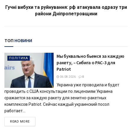
Гучні вибухи та руйнування: рф атакувала одразу три
райони Дніпропетровщини
ТОП
НОВИНИ
Мы буквально бьемся за каждую
ПОЛІТИКА
ракету, – Сибига о PAC-3 для
Patriot
06.08.2026
0
Украина уже проводила и будет
проводить с США консультации по лицензиям Украина
сражается за каждую ракету для зенитно-ракетных
комплексов Patriot. Сейчас каждый украинский посол
работает...
DETAILS
READ MORE