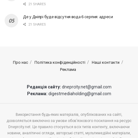
21 SHARES
Де у Дніпрі буде відсутня вода 6 серпня: адреси
21 SHARES
Про нас
Політика конфіденційності
Наші контакти
Реклама
Редакція сайту:
dneprcity.net@gmail.com
Реклама:
digestmediaholding@gmail.com
Використання будь-яких матеріалів, опублікованих на сайті,
дозволяється виключно за умови обов’язкового посилання на ресурс
Dneprcity.net. Це правило стосується всіх типів контенту, включаючи
новини, аналітичні огляди, авторські статті, мультимедійні матеріали,