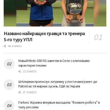
Названо найкращих гравця та тренера
5-го туру УПЛ
48 SHARES
Новый Moto G50 5G замечен в Сети с ключевыми
характеристиками
22 SHARES
Штілерман прогнозує затримку у постачанні ракет до
Patriot на тлі мирних зусиль США по Україні
21 SHARES
Forbes: Украина впервые высадила “боевого робота” в
тылу россиян