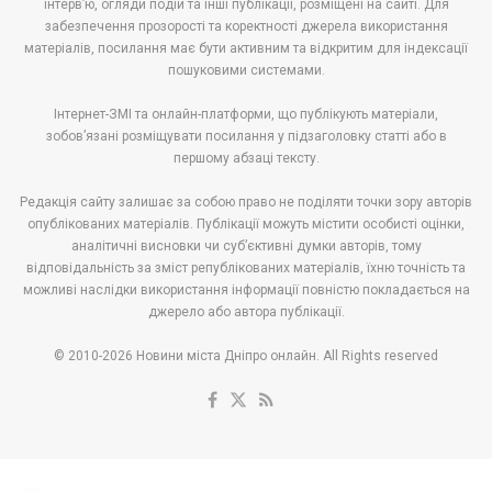
інтерв’ю, огляди подій та інші публікації, розміщені на сайті. Для
забезпечення прозорості та коректності джерела використання
матеріалів, посилання має бути активним та відкритим для індексації
пошуковими системами.
Інтернет-ЗМІ та онлайн-платформи, що публікують матеріали,
зобов’язані розміщувати посилання у підзаголовку статті або в
першому абзаці тексту.
Редакція сайту залишає за собою право не поділяти точки зору авторів
опублікованих матеріалів. Публікації можуть містити особисті оцінки,
аналітичні висновки чи суб’єктивні думки авторів, тому
відповідальність за зміст републікованих матеріалів, їхню точність та
можливі наслідки використання інформації повністю покладається на
джерело або автора публікації.
© 2010-2026 Новини міста Дніпро онлайн. All Rights reserved