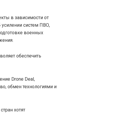
екты в зависимости от
б усилении систем ПВО,
подготовке военных
жения.
зволяет обеспечить
ние Drone Deal,
о, обмен технологиями и
стран хотят