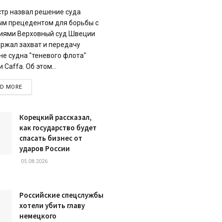
тр назвал решение суда
м прецедентом для борьбы с
иями Верховный суд Швеции
ржал захват и передачу
не судна "теневого флота"
 Caffa. Об этом...
DETAILS
AD MORE
Корецкий рассказал,
как государство будет
спасать бизнес от
ударов России
05.08.2026
Российские спецслужбы
хотели убить главу
немецкого