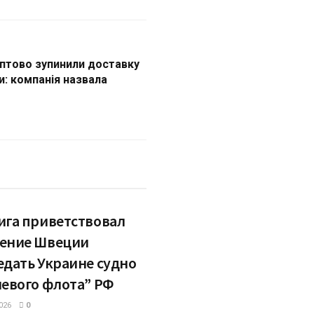
аптово зупинили доставку
и: компанія назвала
ига приветствовал
ение Швеции
едать Украине судно
невого флота” РФ
026
0