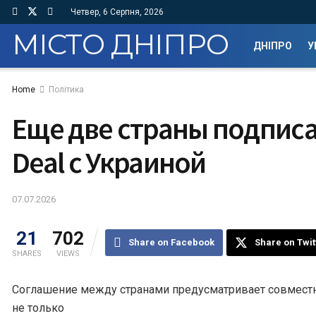
Четвер, 6 Серпня, 2026
МІСТО ДНІПРО
ДНІПРО
У
Home
Політика
Еще две страны подписа
Deal с Украиной
07.07.2026
21
702
Share on Facebook
Share on Twit
SHARES
VIEWS
Соглашение между странами предусматривает совместн
не только