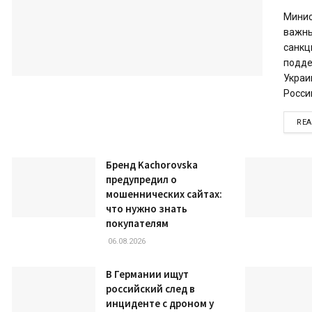
Минис
важны
санкц
подде
Украи
России
RE
Бренд Kachorovska
предупредил о
мошеннических сайтах:
что нужно знать
покупателям
06.08.2026
В Германии ищут
российский след в
инциденте с дроном у