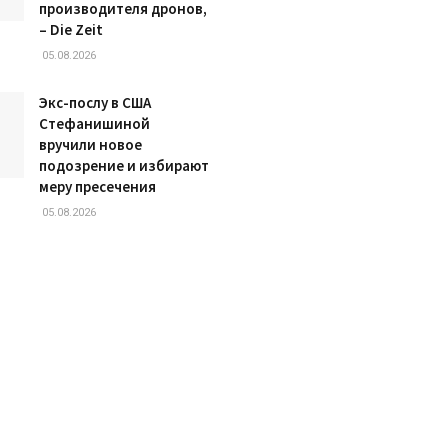
производителя дронов,
– Die Zeit
05.08.2026
Экс-послу в США
Стефанишиной
вручили новое
подозрение и избирают
меру пресечения
05.08.2026