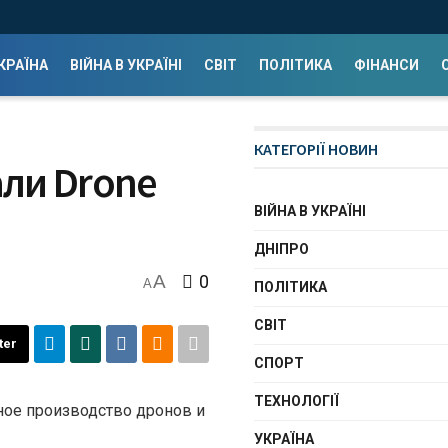
КРАЇНА
ВІЙНА В УКРАЇНІ
СВІТ
ПОЛІТИКА
ФІНАНСИ
КАТЕГОРІЇ НОВИН
ли Drone
ВІЙНА В УКРАЇНІ
ДНІПРО
A
0
A
ПОЛІТИКА
СВІТ
ter
СПОРТ
ТЕХНОЛОГІЇ
ое производство дронов и
УКРАЇНА