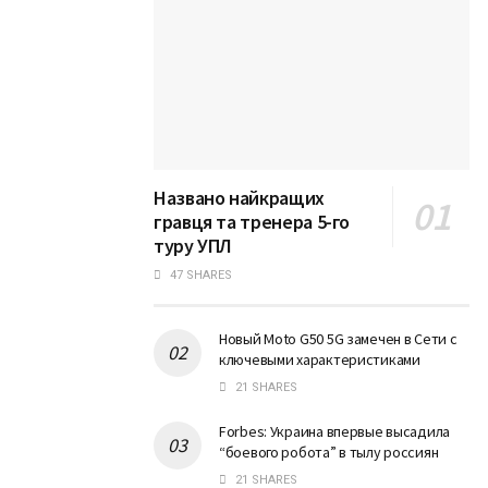
Названо найкращих
гравця та тренера 5-го
туру УПЛ
47 SHARES
Новый Moto G50 5G замечен в Сети с
ключевыми характеристиками
21 SHARES
Forbes: Украина впервые высадила
“боевого робота” в тылу россиян
21 SHARES