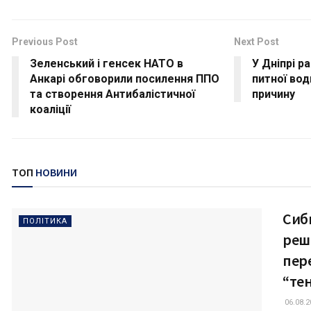
Previous Post
Next Post
Зеленський і генсек НАТО в
У Дніпрі р
Анкарі обговорили посилення ППО
питної вод
та створення Антибалістичної
причину
коаліції
ТОП
НОВИНИ
Сиб
ПОЛІТИКА
реш
пер
“те
06.08.2