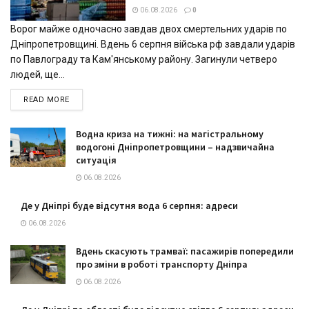
06.08.2026
0
Ворог майже одночасно завдав двох смертельних ударів по
Дніпропетровщині. Вдень 6 серпня війська рф завдали ударів
по Павлограду та Кам'янському району. Загинули четверо
людей, ще...
DETAILS
READ MORE
Водна криза на тижні: на магістральному
водогоні Дніпропетровщини – надзвичайна
ситуація
06.08.2026
Де у Дніпрі буде відсутня вода 6 серпня: адреси
06.08.2026
Вдень скасують трамваї: пасажирів попередили
про зміни в роботі транспорту Дніпра
06.08.2026