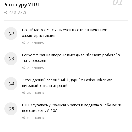
5-го туру УПЛ
47 SHARES
Новый Moto G50 5G замечен в Сети с ключевыми
характеристиками
21 SHARES
Forbes: Украина впервые высадила “боевого робота” в
тылу россиян
21 SHARES
Легендарний сезон “Змiїнi Дари” у Casino Joker Win –
вигравайте великі призи!
35 SHARES
РФ испугалась украинских ракет и подняла в небо почти
все самолеты А-50У
21 SHARES