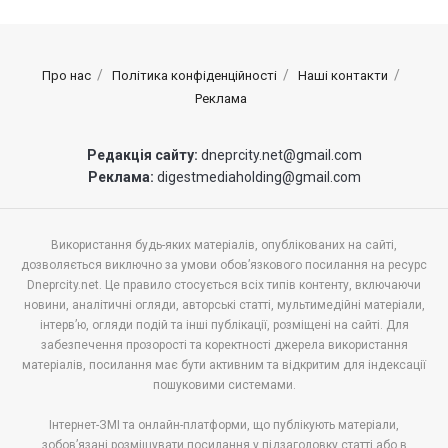
Про нас
Політика конфіденційності
Наші контакти
Реклама
Редакція сайту:
dneprcity.net@gmail.com
Реклама:
digestmediaholding@gmail.com
Використання будь-яких матеріалів, опублікованих на сайті,
дозволяється виключно за умови обов’язкового посилання на ресурс
Dneprcity.net. Це правило стосується всіх типів контенту, включаючи
новини, аналітичні огляди, авторські статті, мультимедійні матеріали,
інтерв’ю, огляди подій та інші публікації, розміщені на сайті. Для
забезпечення прозорості та коректності джерела використання
матеріалів, посилання має бути активним та відкритим для індексації
пошуковими системами.
Інтернет-ЗМІ та онлайн-платформи, що публікують матеріали,
зобов’язані розміщувати посилання у підзаголовку статті або в