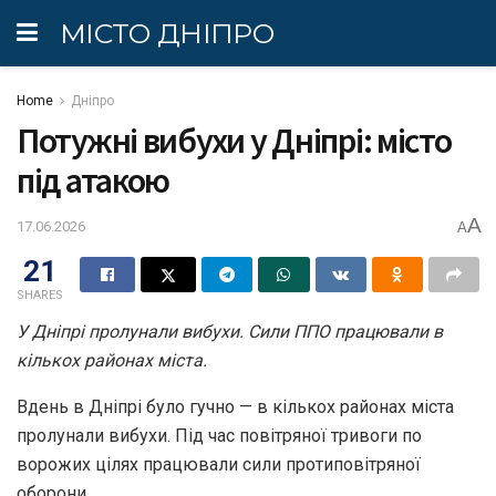
МІСТО ДНІПРО
Home
Дніпро
Потужні вибухи у Дніпрі: місто
під атакою
A
17.06.2026
A
21
SHARES
У Дніпрі пролунали вибухи. Сили ППО працювали в
кількох районах міста.
Вдень в Дніпрі було гучно — в кількох районах міста
пролунали вибухи. Під час повітряної тривоги по
ворожих цілях працювали сили протиповітряної
оборони.