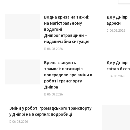
Водна криза на тижні:
Де у Дніпрі
на магістральному
адреси
водогоні
06.08.2026
Дніпропетровщини –
надзвичайна ситуація
06.08.2026
Вдень скасують
Де у Дніпрі
трамваї: пасажирів
світло 6 се
попередили про зміни в
06.08.2026
роботі транспорту
Дніпра
06.08.2026
Зміни у роботі громадського транспорту
у Дніпрі на 6 серпня: подробиці
06.08.2026