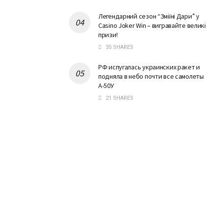
Легендарний сезон “Змiїнi Дари” у
Casino Joker Win – вигравайте великі
призи!
35 SHARES
РФ испугалась украинских ракет и
подняла в небо почти все самолеты
А-50У
21 SHARES