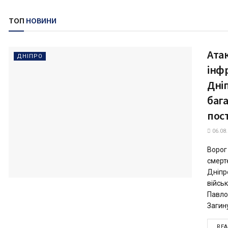
ТОП
НОВИНИ
Ата
ДНІПРО
інф
Дні
бага
пос
06.08
Ворог
смерт
Дніпр
війсь
Павло
Загин
RE