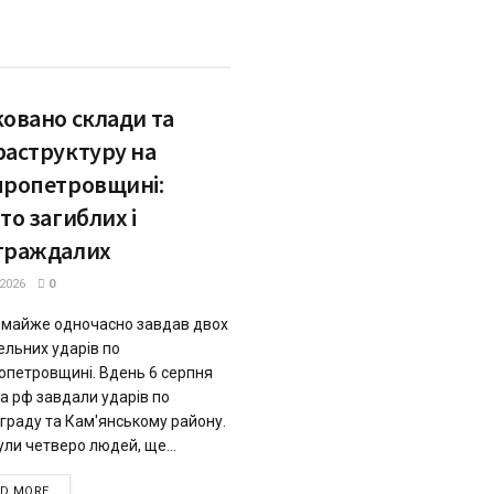
ковано склади та
раструктуру на
пропетровщині:
то загиблих і
траждалих
.2026
0
 майже одночасно завдав двох
ельних ударів по
опетровщині. Вдень 6 серпня
ка рф завдали ударів по
граду та Кам'янському району.
ули четверо людей, ще...
DETAILS
AD MORE