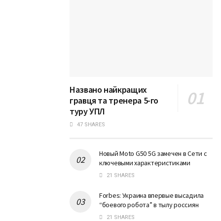
Названо найкращих
гравця та тренера 5-го
туру УПЛ
47 SHARES
Новый Moto G50 5G замечен в Сети с
ключевыми характеристиками
21 SHARES
Forbes: Украина впервые высадила
“боевого робота” в тылу россиян
21 SHARES