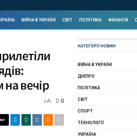
КРАЇНА
ВІЙНА В УКРАЇНІ
СВІТ
ПОЛІТИКА
ФІНАНСИ
КАТЕГОРІЇ НОВИН
прилетіли
ВІЙНА В УКРАЇНІ
ядів:
ДНІПРО
м на вечір
ПОЛІТИКА
СВІТ
A
0
A
СПОРТ
ter
ТЕХНОЛОГІЇ
УКРАЇНА