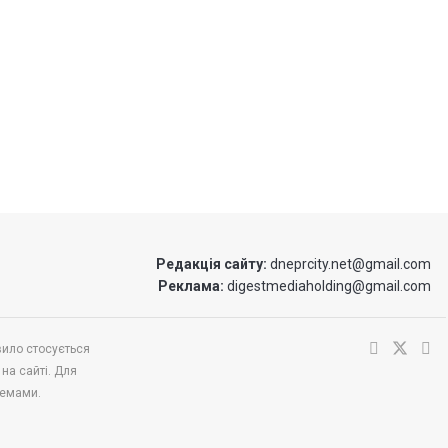
Редакція сайту:
dneprcity.net@gmail.com
Реклама:
digestmediaholding@gmail.com
вило стосується
 на сайті. Для
темами.