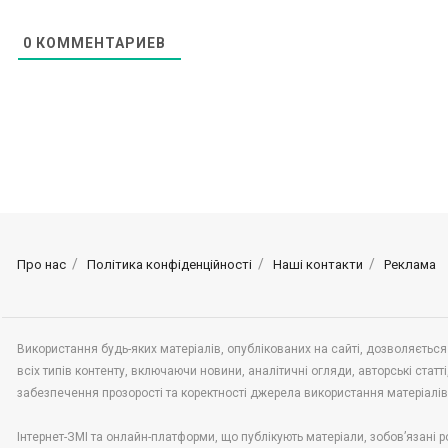
0
КОММЕНТАРИЕВ
Про нас
Політика конфіденційності
Наші контакти
Реклама
Використання будь-яких матеріалів, опублікованих на сайті, дозволяється
всіх типів контенту, включаючи новини, аналітичні огляди, авторські статті,
забезпечення прозорості та коректності джерела використання матеріалі
Інтернет-ЗМІ та онлайн-платформи, що публікують матеріали, зобов’язані р