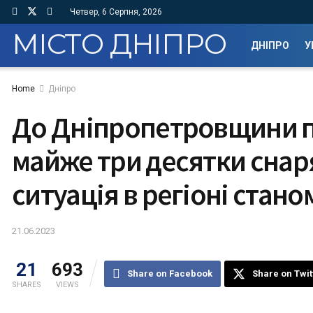
Четвер, 6 Серпня, 2026
МІСТО ДНІПРО
ДНІПРО
У
Home
Дніпро
До Дніпропетровщини 
майже три десятки снар
ситуація в регіоні стано
21.06.2023
21
693
Share on Facebook
Share on Twit
SHARES
VIEWS