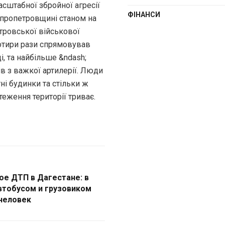
сштабної збройної агресії
ФІНАНСИ
ніпропетровщині станом на
тровської військової
чотири рази спрямовував
, та найбільше &ndash;
в з важкої артилерії. Люди
ні будинки та стільки ж
теження території триває.
е ДТП в Дагестане: в
автобусом и грузовиком
 человек