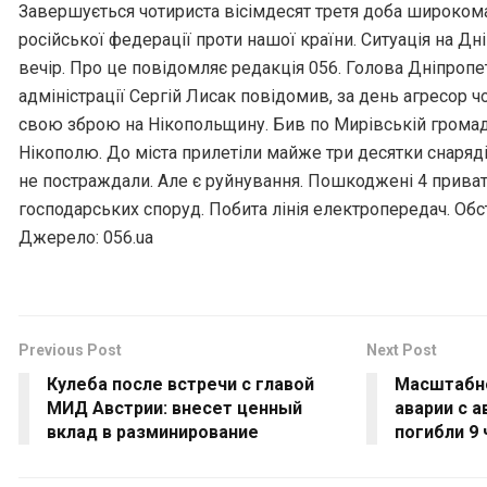
Завершується чотириста вісімдесят третя доба широкома
російської федерації проти нашої країни. Ситуація на Д
вечір. Про це повідомляє редакція 056. Голова Дніпропе
адміністрації Сергій Лисак повідомив, за день агресор 
свою зброю на Нікопольщину. Бив по Мирівській громаді
Нікополю. До міста прилетіли майже три десятки снаряді
не постраждали. Але є руйнування. Пошкоджені 4 приват
господарських споруд. Побита лінія електропередач. Обс
Джерело: 056.ua
Previous Post
Next Post
Кулеба после встречи с главой
Масштабно
МИД Австрии: внесет ценный
аварии с 
вклад в разминирование
погибли 9