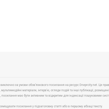
 виключно за умови обов’язкового посилання на ресурс Dneprcity.net. Це пра
 мультимедійні матеріали, інтерв’ю, огляди подій та інші публікації, розміщені
в, посилання має бути активним та відкритим для індексації пошуковими сис
озміщувати посилання у підзаголовку статті або в першому абзаці тексту.