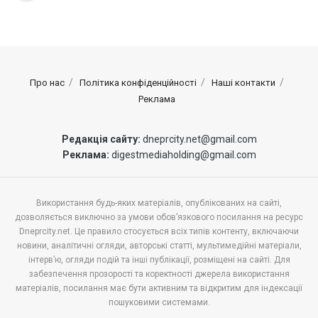
Про нас
Політика конфіденційності
Наші контакти
Реклама
Редакція сайту:
dneprcity.net@gmail.com
Реклама:
digestmediaholding@gmail.com
Використання будь-яких матеріалів, опублікованих на сайті,
дозволяється виключно за умови обов’язкового посилання на ресурс
Dneprcity.net. Це правило стосується всіх типів контенту, включаючи
новини, аналітичні огляди, авторські статті, мультимедійні матеріали,
інтерв’ю, огляди подій та інші публікації, розміщені на сайті. Для
забезпечення прозорості та коректності джерела використання
матеріалів, посилання має бути активним та відкритим для індексації
пошуковими системами.