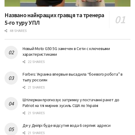
Названо найкращих гравця та тренера
5-го туру УПЛ
48 SHARES
Новый Moto G50 5G замечен в Сети с ключевыми
характеристиками
22 SHARES
Forbes: Украина впервые высадила “боевого робота” в
тылу россиян
21 SHARES
Штілерман прогнозує затримку у постачанні ракет до
Patriot на тлі мирних зусиль США по Україні
21 SHARES
Де у Дніпрі буде відсутня вода 6 серпня: адреси
21 SHARES