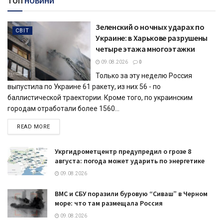
ТОП
НОВИНИ
Зеленский о ночных ударах по
СВІТ
Украине: в Харькове разрушены
четыре этажа многоэтажки
09.08.2026
0
Только за эту неделю Россия
выпустила по Украине 61 ракету, из них 56 - по
баллистической траектории. Кроме того, по украинским
городам отработали более 1560...
DETAILS
READ MORE
Укргидрометцентр предупредил о грозе 8
августа: погода может ударить по энергетике
09.08.2026
ВМС и СБУ поразили буровую “Сиваш” в Черном
море: что там размещала Россия
09.08.2026