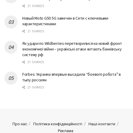
21 SHARES
Новый Moto G50 5G замечен в Сети с ключевыми
характеристиками
21 SHARES
Як удари по Wildberries перетворилися на новий фронт
економічної війни – українські атаки хитають банківську
систему рф
21 SHARES
Forbes: Украина впервые высадила “боевого робота” в
тылу россиян
21 SHARES
Про нас
Політика конфіденційності
Наші контакти
Реклама