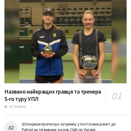
Названо найкращих гравця та тренера
5-го туру УПЛ
47 SHARES
Штілерман прогнозує затримку у постачанні ракет до
Patriot на тлі мирних зусиль США по Україні