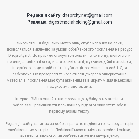
Редакція сайту:
dneprcity.net@gmail.com
Реклама:
digestmediaholding@gmail.com
Використання будь-яких матеріалів, опублікованих на сайті,
дозволяється виключно за умови обов’язкового посилання на ресурс
Dneprcity.net. Це правило стосується всіх типів контенту, включаючи
новини, аналітичні огляди, авторські статті, мультимедійні матеріали,
інтерв’ю, огляди подій та інші публікації, розміщені на сайті. Для
забезпечення прозорості та коректності джерела використання
матеріалів, посилання має бути активним та відкритим для індексації
пошуковими системами.
Інтернет-ЗМІ та онлайн-платформи, що публікують матеріали,
зобов’язані розміщувати посилання у підзаголовку статті або в
першому абзаці тексту.
Редакція сайту залишає за собою право не поділяти точки зору авторів
опублікованих матеріалів. Публікації можуть містити особисті оцінки,
аналітичні висновки чи суб’єктивні думки авторів, тому