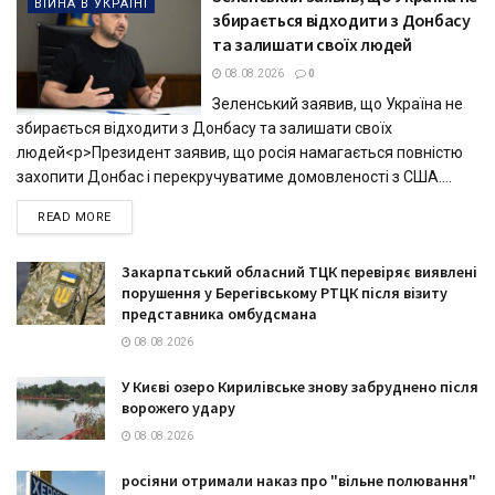
ВІЙНА В УКРАЇНІ
збирається відходити з Донбасу
та залишати своїх людей
08.08.2026
0
Зеленський заявив, що Україна не
збирається відходити з Донбасу та залишати своїх
людей<p>Президент заявив, що росія намагається повністю
захопити Донбас і перекручуватиме домовленості з США....
DETAILS
READ MORE
Закарпатський обласний ТЦК перевіряє виявлені
порушення у Берегівському РТЦК після візиту
представника омбудсмана
08.08.2026
У Києві озеро Кирилівське знову забруднено після
ворожего удару
08.08.2026
росіяни отримали наказ про "вільне полювання"