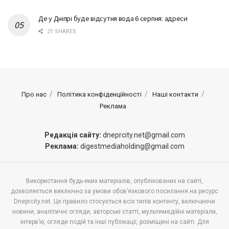
Де у Дніпрі буде відсутня вода 6 серпня: адреси
21 SHARES
Про нас
Політика конфіденційності
Наші контакти
Реклама
Редакція сайту:
dneprcity.net@gmail.com
Реклама:
digestmediaholding@gmail.com
Використання будь-яких матеріалів, опублікованих на сайті,
дозволяється виключно за умови обов’язкового посилання на ресурс
Dneprcity.net. Це правило стосується всіх типів контенту, включаючи
новини, аналітичні огляди, авторські статті, мультимедійні матеріали,
інтерв’ю, огляди подій та інші публікації, розміщені на сайті. Для