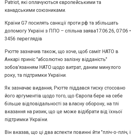
Patriot, які оплачуються європейськими та
канадськими союзниками.
Країни G7 посилять санкції проти рф та збільшать
допомогу Україні з ППО – спільна заява17.06.26, 07:06 •
3456 переглядiв
Рютте зазначив також, що хоче, щоб саміт НАТО в
Анкарі приніс "абсолютно залізну відданість"
зобов'язанням НАТО щодо витрат, даним минулого
року, та підтримки України.
Як зазначає видання, Рютте піддався тиску стосовно
його аргументів щодо того, що Європа бере на себе
більше відповідальності за власну оборону, на тлі
вказання на ризик, що це може відібрати від їхньої
підтримки України.
Він вказав, що ці два аспекти повинні йти "пліч-о-пліч, і