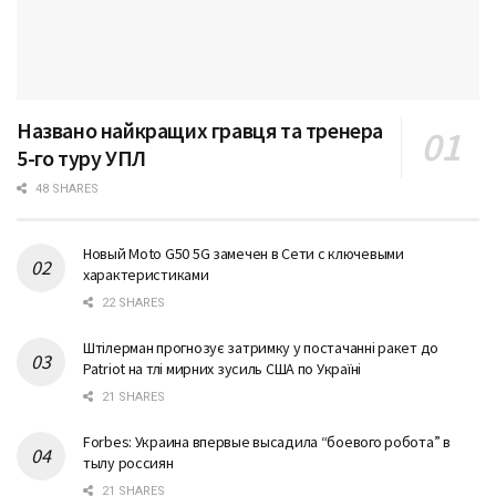
Названо найкращих гравця та тренера
5-го туру УПЛ
48 SHARES
Новый Moto G50 5G замечен в Сети с ключевыми
характеристиками
22 SHARES
Штілерман прогнозує затримку у постачанні ракет до
Patriot на тлі мирних зусиль США по Україні
21 SHARES
Forbes: Украина впервые высадила “боевого робота” в
тылу россиян
21 SHARES