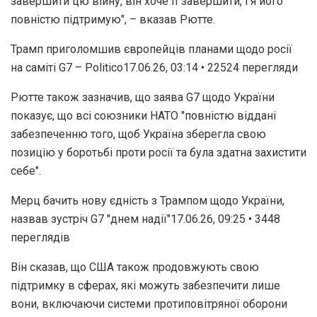
завершити цю війну, він хоче її завершити, і я його
повністю підтримую", – вказав Рютте.
Трамп приголомшив європейців планами щодо росії
на саміті G7 – Politico17.06.26, 03:14 • 22524 перегляди
Рютте також зазначив, що заява G7 щодо України
показує, що всі союзники НАТО "повністю віддані
забезпеченню того, щоб Україна зберегла свою
позицію у боротьбі проти росії та була здатна захистити
себе".
Мерц бачить нову єдність з Трампом щодо України,
назвав зустріч G7 "днем надії"17.06.26, 09:25 • 3448
переглядiв
Він сказав, що США також продовжують свою
підтримку в сферах, які можуть забезпечити лише
вони, включаючи системи протиповітряної оборони