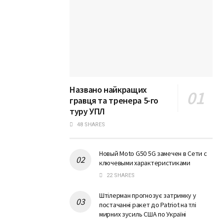
Названо найкращих
гравця та тренера 5-го
туру УПЛ
48 SHARES
Новый Moto G50 5G замечен в Сети с
ключевыми характеристиками
22 SHARES
Штілерман прогнозує затримку у
постачанні ракет до Patriot на тлі
мирних зусиль США по Україні