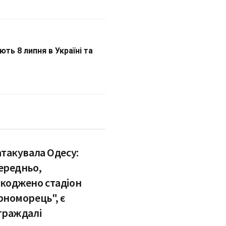
ть 8 липня в Україні та
атакувала Одесу:
ередньо,
коджено стадіон
рноморець", є
траждалі