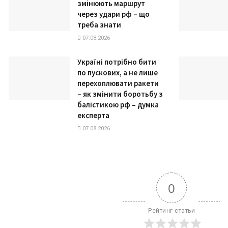
змінюють маршрут
через удари рф – що
треба знати
07.08.2026
Україні потрібно бити
по пускових, а не лише
перехоплювати ракети
– як змінити боротьбу з
балістикою рф – думка
експерта
07.08.2026
0
Рейтинг статьи