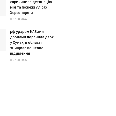
спричинила детонацію
мін та пожежі у лісах
Херсонщини
07.08.2026
рф ударом КАБами і
дронами поранила двох
у Сумах, в області
знищила поштове
відділення
07.08.2026