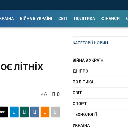
КРАЇНА
ВІЙНА В УКРАЇНІ
СВІТ
ПОЛІТИКА
ФІНАНСИ
КАТЕГОРІЇ НОВИН
ВІЙНА В УКРАЇНІ
є літніх
ДНІПРО
ПОЛІТИКА
СВІТ
A
0
A
СПОРТ
ter
ТЕХНОЛОГІЇ
УКРАЇНА