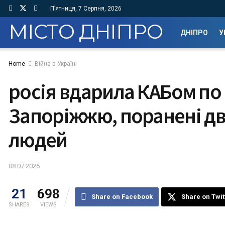
П’ятниця, 7 Серпня, 2026
МІСТО ДНІПРО
ДНІПРО
У
Home
Війна в Україні
росія вдарила КАБом по
Запоріжжю, поранені дво
людей
08.07.2026
21
698
Share on Facebook
Share on Twit
SHARES
VIEWS