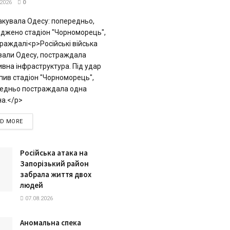
.2026
0
акувала Одесу: попередньо,
джено стадіон "Чорноморець",
траждалі<p>Російські війська
вали Одесу, постраждала
ивна інфраструктура. Під удар
пив стадіон "Чорноморець",
едньо постраждала одна
а.</p>
DETAILS
AD MORE
Російська атака на
Запорізький район
забрала життя двох
людей
07.08.2026
Аномальна спека