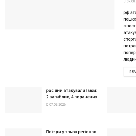
07.08
рф ат
пошко
є пос
атаку
спорт
потра
попер
людин
RE
росіяни атакували Ізюм:
2 загиблих, 4 поранених
07.08.2026
Поїзди у трьох регіонах