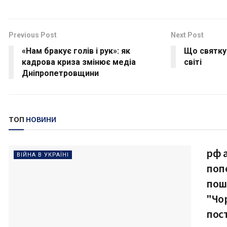
Previous Post
Next Post
«Нам бракує голів і рук»: як
Що святкую
кадрова криза змінює медіа
світі
Дніпропетровщини
ТОП
НОВИНИ
рф 
ВІЙНА В УКРАЇНІ
поп
пош
"Чо
пос