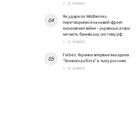
21 SHARES
Як удари по Wildberries
перетворилися на новий фронт
економічної війни – українські атаки
хитають банківську систему рф
21 SHARES
Forbes: Украина впервые высадила
“боевого робота” в тылу россиян
21 SHARES