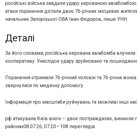
російські війська завдали удару керованою авіабомбою
атаки поранення дістали двоє 76-річних місцевих жител
начальник Запорізької ОВА Іван Федоров, пише УНН.
Деталі
За його словами, російська керована авіабомба влучила 
кооперативу. Унаслідок удару зруйновано та пошкоджено
Поранення отримали 76-річний чоловік та 76-річна жінка
звернулися по медичну допомогу.
Інформація про масштаби руйнувань та можливі інші нас
рф атакувала Київ вночі – двоє постраждалих, виникли 
районах08.07.26, 07:20 • 108 переглядiв