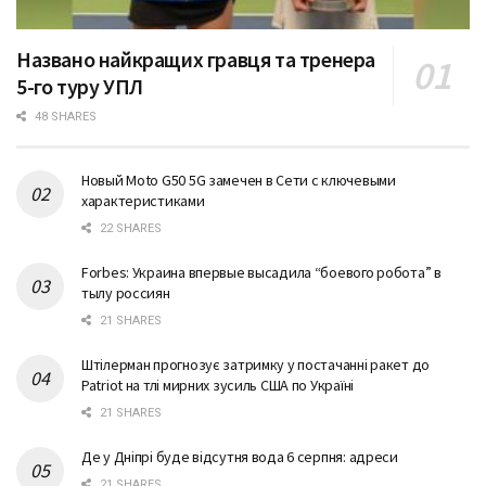
Названо найкращих гравця та тренера
5-го туру УПЛ
48 SHARES
Новый Moto G50 5G замечен в Сети с ключевыми
характеристиками
22 SHARES
Forbes: Украина впервые высадила “боевого робота” в
тылу россиян
21 SHARES
Штілерман прогнозує затримку у постачанні ракет до
Patriot на тлі мирних зусиль США по Україні
21 SHARES
Де у Дніпрі буде відсутня вода 6 серпня: адреси
21 SHARES