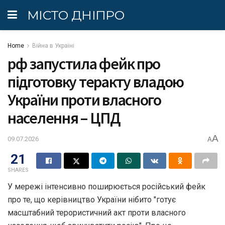
МІСТО ДНІПРО
Home
Війна в Україні
рф запустила фейк про
підготовку теракту владою
України проти власного
населення – ЦПД
A
09.07.2026
A
21
SHARES
У мережі інтенсивно поширюється російський фейк
про те, що керівництво України нібито "готує
масштабний терористичний акт проти власного