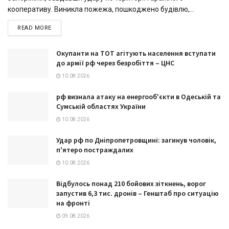
кооперативу. Виникла пожежа, пошкоджено будівлю,...
DETAILS
READ MORE
Окупанти на ТОТ агітують населення вступати
до армії рф через безробіття – ЦНС
10.08.2026
рф визнала атаку на енергооб'єкти в Одеській та
Сумській областях України
10.08.2026
Удар рф по Дніпропетровщині: загинув чоловік,
п'ятеро постраждалих
10.08.2026
Відбулось понад 210 бойових зіткнень, ворог
запустив 6,3 тис. дронів – Генштаб про ситуацію
на фронті
09.08.2026