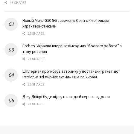
48 SHARES
Новый Moto G50 5G замечен в Сети с ключевыми
характеристиками
22 SHARES
Forbes: Украина впервые высадила “боевого робота” в
тылу россиян
21 SHARES
Штілерман прогнозує затримку у постачанні ракет до
Patriot на тлі мирних зусиль США по Україні
21 SHARES
Де у Дніпрі буде відсутня вода 6 серпня: адреси
21 SHARES