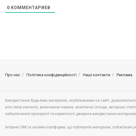
0
КОММЕНТАРИЕВ
Про нас
Політика конфіденційності
Наші контакти
Реклама
Використання будь-яких матеріалів, опублікованих на сайті, дозволяється
всіх типів контенту, включаючи новини, аналітичні огляди, авторські статті,
забезпечення прозорості та коректності джерела використання матеріалі
Інтернет-ЗМІ та онлайн-платформи, що публікують матеріали, зобов’язані р