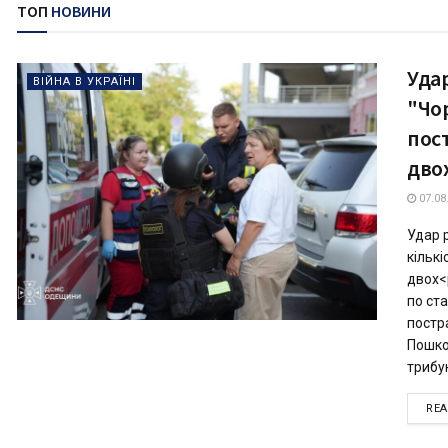
ТОП
НОВИНИ
Удар
ВІЙНА В УКРАЇНІ
"Чо
пос
дво
07.08
Удар 
кільк
двох<
по ст
постр
Пошко
трибун
RE