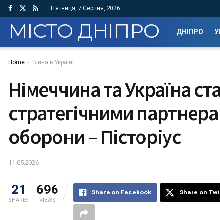
П’ятниця, 7 Серпня, 2026
МІСТО ДНІПРО
ДНІПРО
У
Home
Війна в Україні
Німеччина та Україна ст
стратегічними партнера
оборони – Пісторіус
11.05.2026
21
696
Share on Facebook
Share on Twi
SHARES
VIEWS