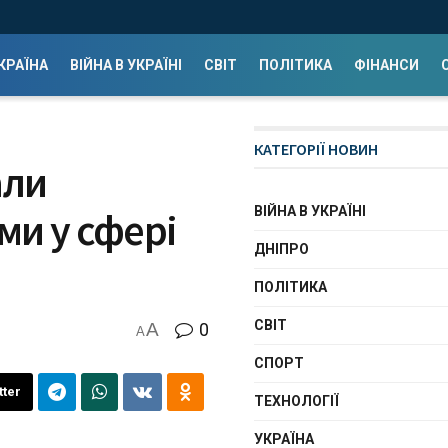
КРАЇНА
ВІЙНА В УКРАЇНІ
СВІТ
ПОЛІТИКА
ФІНАНСИ
КАТЕГОРІЇ НОВИН
али
ВІЙНА В УКРАЇНІ
ми у сфері
ДНІПРО
ПОЛІТИКА
СВІТ
A
0
A
СПОРТ
tter
ТЕХНОЛОГІЇ
УКРАЇНА