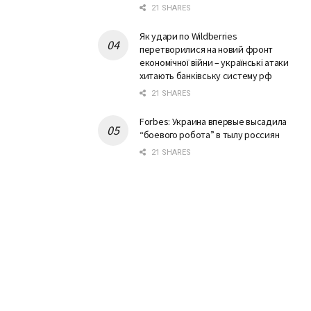
21 SHARES
Як удари по Wildberries
перетворилися на новий фронт
економічної війни – українські атаки
хитають банківську систему рф
21 SHARES
Forbes: Украина впервые высадила
“боевого робота” в тылу россиян
21 SHARES