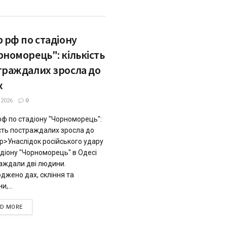
 рф по стадіону
рноморець": кількість
траждалих зросла до
х
.2026
0
рф по стадіону "Чорноморець":
ість постраждалих зросла до
p>Унаслідок російського удару
адіону "Чорноморець" в Одесі
аждали дві людини.
джено дах, скління та
и,...
DETAILS
AD MORE