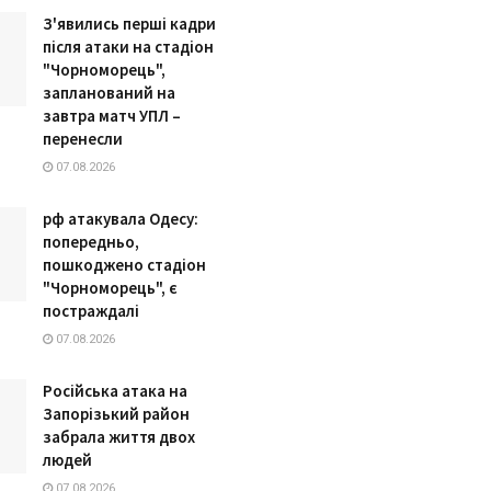
З'явились перші кадри
після атаки на стадіон
"Чорноморець",
запланований на
завтра матч УПЛ –
перенесли
07.08.2026
рф атакувала Одесу:
попередньо,
пошкоджено стадіон
"Чорноморець", є
постраждалі
07.08.2026
Російська атака на
Запорізький район
забрала життя двох
людей
07.08.2026