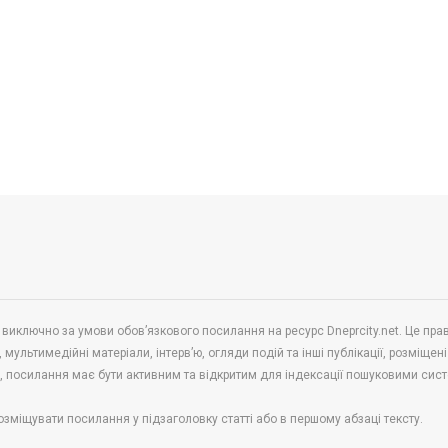
 виключно за умови обов’язкового посилання на ресурс Dneprcity.net. Це пра
 мультимедійні матеріали, інтерв’ю, огляди подій та інші публікації, розміщені
в, посилання має бути активним та відкритим для індексації пошуковими сис
озміщувати посилання у підзаголовку статті або в першому абзаці тексту.