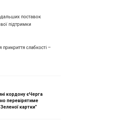
подальших поставок
ової підтримки
 прикриття слабкості –
ині кордону єЧерга
но перевірятиме
"Зеленої картки"