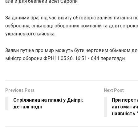
але й для безпеки всієї Європи.
За даними dpa, під час візиту обговорювалися питання 
озброєння, співпраці оборонних компаній та довгострок
українського війська.
Заяви путіна про мир можуть бути черговим обманом для
міністр оборони ФРН11.05.26, 16:51 • 644 перегляди
Previous Post
Next Post
Стрілянина на пляжі у Дніпрі:
При перет
деталі події
автоматич
наявність 