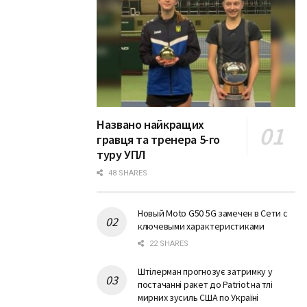
Названо найкращих
гравця та тренера 5-го
туру УПЛ
48 SHARES
Новый Moto G50 5G замечен в Сети с
ключевыми характеристиками
22 SHARES
Штілерман прогнозує затримку у
постачанні ракет до Patriot на тлі
мирних зусиль США по Україні