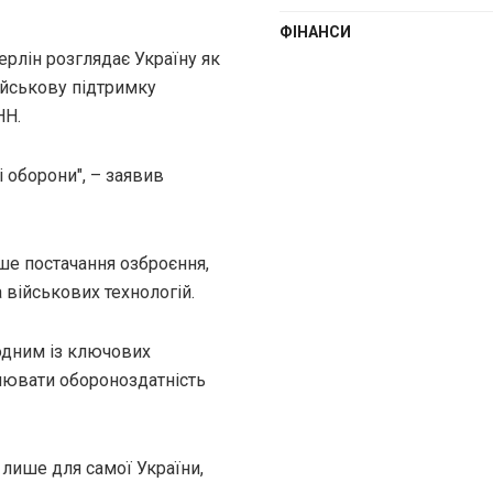
ФІНАНСИ
ерлін розглядає Україну як
ійськову підтримку
НН.
і оборони", – заявив
ше постачання озброєння,
 військових технологій.
одним із ключових
цнювати обороноздатність
 лише для самої України,