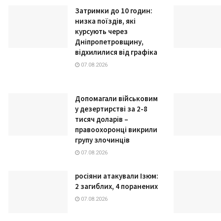
Затримки до 10 годин:
низка поїздів, які
курсують через
Дніпропетровщину,
відхилилися від графіка
07.08.2026
Допомагали військовим
у дезертирстві за 2-8
тисяч доларів –
правоохоронці викрили
групу злочинців
07.08.2026
росіяни атакували Ізюм:
2 загиблих, 4 поранених
07.08.2026