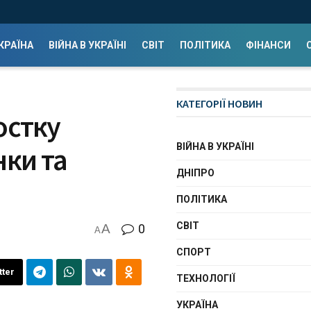
КРАЇНА
ВІЙНА В УКРАЇНІ
СВІТ
ПОЛІТИКА
ФІНАНСИ
КАТЕГОРІЇ НОВИН
остку
ВІЙНА В УКРАЇНІ
нки та
ДНІПРО
ПОЛІТИКА
СВІТ
A
0
A
СПОРТ
tter
ТЕХНОЛОГІЇ
УКРАЇНА