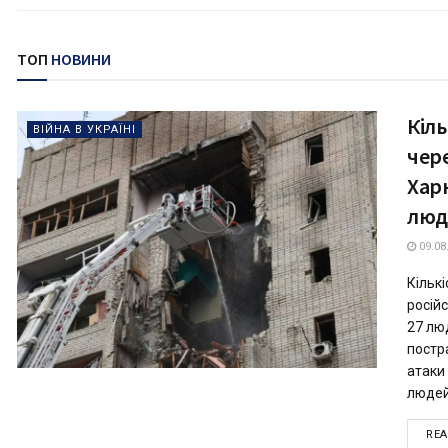
ТОП
НОВИНИ
Кіл
ВІЙНА В УКРАЇНІ
чере
Харк
люд
09.08
Кільк
російс
27 лю
постр
атаки
людей
RE