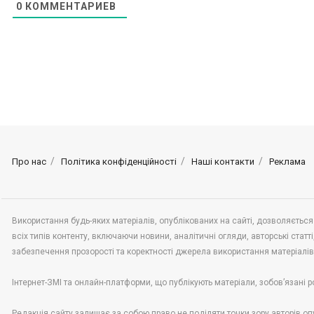
0
КОММЕНТАРИЕВ
Про нас
Політика конфіденційності
Наші контакти
Реклама
Використання будь-яких матеріалів, опублікованих на сайті, дозволяється
всіх типів контенту, включаючи новини, аналітичні огляди, авторські статті,
забезпечення прозорості та коректності джерела використання матеріалі
Інтернет-ЗМІ та онлайн-платформи, що публікують матеріали, зобов’язані р
Редакція сайту залишає за собою право не поділяти точки зору авторів опу