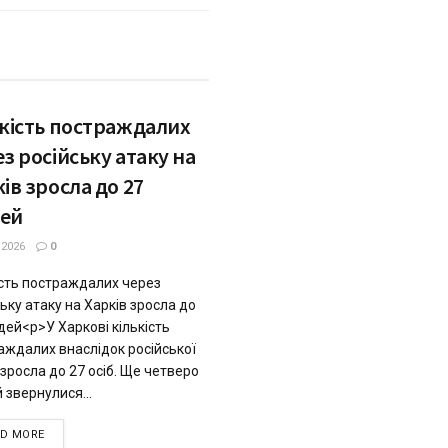
ькість постраждалих
з російську атаку на
ів зросла до 27
ей
.2026
0
ість постраждалих через
ьку атаку на Харків зросла до
дей<p>У Харкові кількість
аждалих внаслідок російської
 зросла до 27 осіб. Ще четверо
 звернулися...
DETAILS
AD MORE