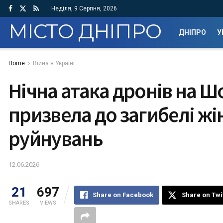
Неділя, 9 Серпня, 2026
МІСТО ДНІПРО
ДНІПРО
У
Home
Війна в Україні
Нічна атака дронів на Ш
призвела до загибелі жі
руйнувань
12.06.2026
21
697
Share on Facebook
Share on Twi
SHARES
VIEWS