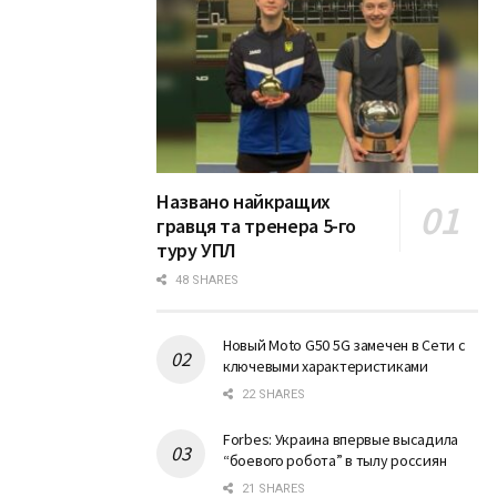
Названо найкращих
гравця та тренера 5-го
туру УПЛ
48 SHARES
Новый Moto G50 5G замечен в Сети с
ключевыми характеристиками
22 SHARES
Forbes: Украина впервые высадила
“боевого робота” в тылу россиян
21 SHARES