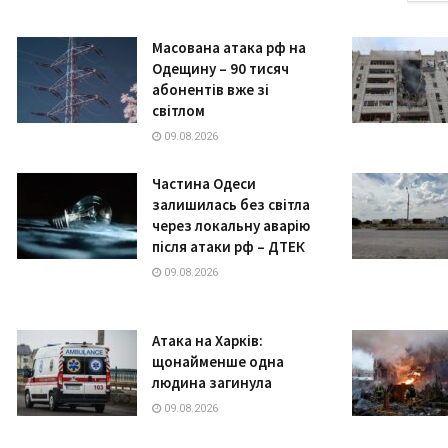
Масована атака рф на
Одещину – 90 тисяч
абонентів вже зі
світлом
09.08.2026
Частина Одеси
залишилась без світла
через локальну аварію
після атаки рф – ДТЕК
09.08.2026
Атака на Харків:
щонайменше одна
людина загинула
09.08.2026