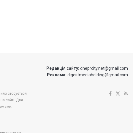
Редакція сайту:
dneprcity.net@gmail.com
Реклама:
digestmediaholding@gmail.com
вило стосується
 на сайті. Для
темами.
і висновки чи