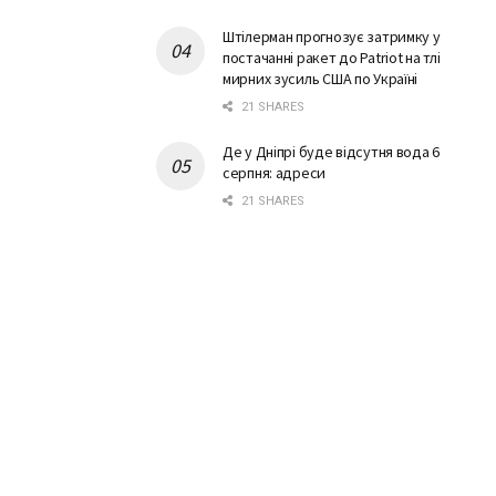
Штілерман прогнозує затримку у
постачанні ракет до Patriot на тлі
мирних зусиль США по Україні
21 SHARES
Де у Дніпрі буде відсутня вода 6
серпня: адреси
21 SHARES