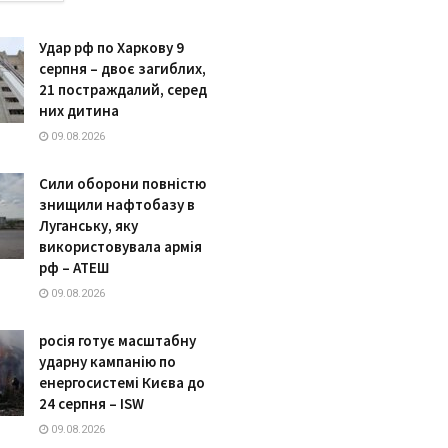
Удар рф по Харкову 9
серпня – двоє загиблих,
21 постраждалий, серед
них дитина
09.08.2026
Сили оборони повністю
знищили нафтобазу в
Луганську, яку
використовувала армія
рф – АТЕШ
09.08.2026
росія готує масштабну
ударну кампанію по
енергосистемі Києва до
24 серпня – ISW
09.08.2026