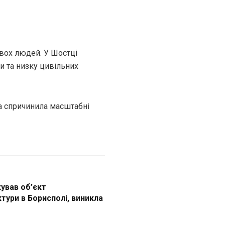
вох людей. У Шостці
и та низку цивільних
а спричинила масштабні
ував об’єкт
тури в Борисполі, виникла