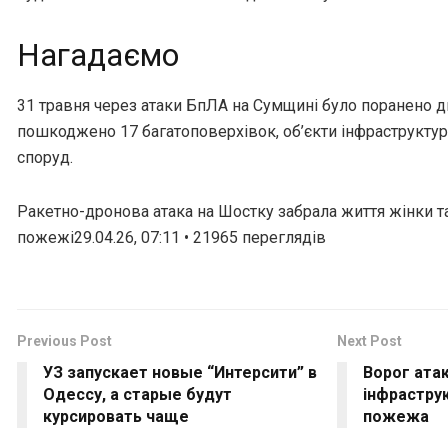
Нагадаємо
31 травня через атаки БпЛА на Сумщині було поранено д
пошкоджено 17 багатоповерхівок, об’єкти інфраструктур
споруд.
Ракетно-дронова атака на Шостку забрала життя жінки т
пожежі29.04.26, 07:11 • 21965 переглядiв
Previous Post
Next Post
УЗ запускает новые “Интерсити” в
Ворог атак
Одессу, а старые будут
інфраструк
курсировать чаще
пожежа