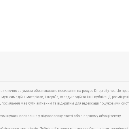
 виключно за умови обов’язкового посилання на ресурс Dneprcity.net. Це пра
 мультимедійні матеріали, інтерв’ю, огляди подій та інші публікації, розміщені
в, посилання має бути активним та відкритим для індексації пошуковими сис
озміщувати посилання у підзаголовку статті або в першому абзаці тексту.
блікованих матеріалів. Публікації можуть містити особисті оцінки, аналітичн