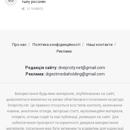
тылу россиян
21 SHARES
Про нас
Політика конфіденційності
Наші контакти
Реклама
Редакція сайту:
dneprcity.net@gmail.com
Реклама:
digestmediaholding@gmail.com
Використання будь-яких матеріалів, опублікованих на сайті,
дозволяється виключно за умови обов’язкового посилання на ресурс
Dneprcity.net. Це правило стосується всіх типів контенту, включаючи
новини, аналітичні огляди, авторські статті, мультимедійні матеріали,
інтерв’ю, огляди подій та інші публікації, розміщені на сайті. Для
забезпечення прозорості та коректності джерела використання
матеріалів, посилання має бути активним та відкритим для індексації