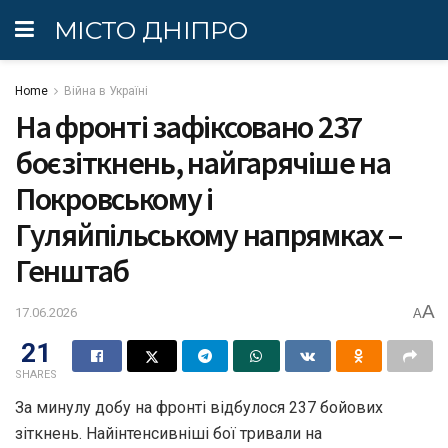
МІСТО ДНІПРО
Home
Війна в Україні
На фронті зафіксовано 237
боєзіткнень, найгарячіше на
Покровському і
Гуляйпільському напрямках –
Генштаб
A
17.06.2026
A
21
SHARES
За минулу добу на фронті відбулося 237 бойових
зіткнень. Найінтенсивніші бої тривали на