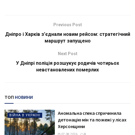
Previous Post
Дніпро і Харків з’єднали новим рейсом: стратегічний
маршрут запущено
Next Post
У Дніпрі поліція розшукує родичів чотирьох
невстановлених померлих
ТОП
НОВИНИ
Аномальна спека спричинила
ВІЙНА В УКРАЇНІ
детонацію мін та пожежі у лісах
Херсонщини
07.08.2026
0