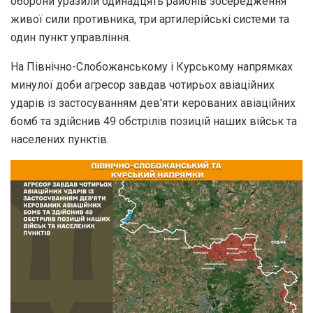
оборони уразили одинадцять районів зосередження
живої сили противника, три артилерійські системи та
один пункт управління.
На Північно-Слобожанському і Курському напрямках
минулої доби агресор завдав чотирьох авіаційних
ударів із застосуванням дев'яти керованих авіаційних
бомб та здійснив 49 обстрілів позицій наших військ та
населених пунктів.