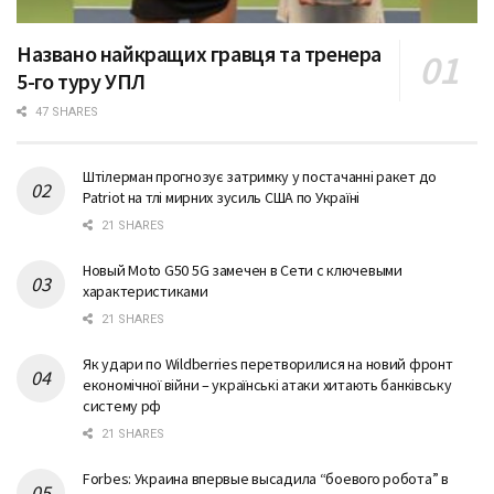
Названо найкращих гравця та тренера
5-го туру УПЛ
47 SHARES
Штілерман прогнозує затримку у постачанні ракет до
Patriot на тлі мирних зусиль США по Україні
21 SHARES
Новый Moto G50 5G замечен в Сети с ключевыми
характеристиками
21 SHARES
Як удари по Wildberries перетворилися на новий фронт
економічної війни – українські атаки хитають банківську
систему рф
21 SHARES
Forbes: Украина впервые высадила “боевого робота” в