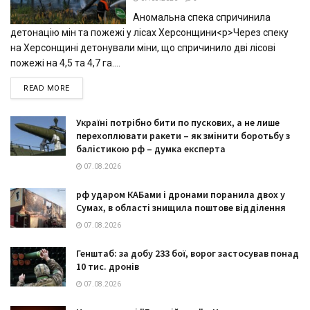
Аномальна спека спричинила
детонацію мін та пожежі у лісах Херсонщини<p>Через спеку
на Херсонщині детонували міни, що спричинило дві лісові
пожежі на 4,5 та 4,7 га....
DETAILS
READ MORE
Україні потрібно бити по пускових, а не лише
перехоплювати ракети – як змінити боротьбу з
балістикою рф – думка експерта
07.08.2026
рф ударом КАБами і дронами поранила двох у
Сумах, в області знищила поштове відділення
07.08.2026
Генштаб: за добу 233 бої, ворог застосував понад
10 тис. дронів
07.08.2026