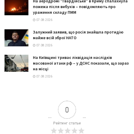
На аеродромі "Гвардійське" в Криму спалахнула
пожежа після вибухів – повідомляють про
ураження складу ПММ
07.08.2026
Залужний заявив, що росія знайшла протидію
майже всій зброї НАТО
07.08.2026
На Київщині триває ліквідація наслідків
масованої атаки рф – у ДСНС показали, що зараз
на місці
07.08.2026
0
Рейтинг статьи