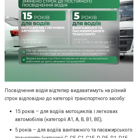
Посвідчення водія відтепер видаватимуть на різний
строк відповідно до категорії транспортного засобу:
15 років – для водіїв мотоциклів і легкових
автомобілів (категорії А1, А, В, В1, ВЕ);
5 років – для водіїв вантажного та пасажирського
транспорту (категорії С, СЕ, С1, С1Е, D, DE, D1, D1Е,