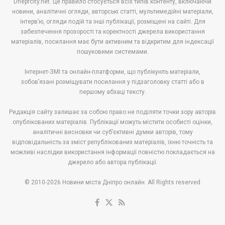
Dneprcity.net. Це правило стосується всіх типів контенту, включаючи
новини, аналітичні огляди, авторські статті, мультимедійні матеріали,
інтерв’ю, огляди подій та інші публікації, розміщені на сайті. Для
забезпечення прозорості та коректності джерела використання
матеріалів, посилання має бути активним та відкритим для індексації
пошуковими системами.
Інтернет-ЗМІ та онлайн-платформи, що публікують матеріали,
зобов’язані розміщувати посилання у підзаголовку статті або в
першому абзаці тексту.
Редакція сайту залишає за собою право не поділяти точки зору авторів
опублікованих матеріалів. Публікації можуть містити особисті оцінки,
аналітичні висновки чи суб’єктивні думки авторів, тому
відповідальність за зміст републікованих матеріалів, їхню точність та
можливі наслідки використання інформації повністю покладається на
джерело або автора публікації.
© 2010-2026 Новини міста Дніпро онлайн. All Rights reserved