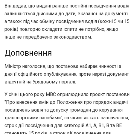
Він додав, що видані раніше постійні посвідчення водія
залишаються дійсними до дати, вказаної на документі,
а також під час обміну посвідчення водія (кожні 5 чи 15
років) повторно складати іспити не потрібно, якщо
інше не передбачено законодавством.
Доповнення
Міністр наголосив, що постанова набирає чинності з
дня її офіційного опублікування, проте наразі документ
відсутній на Урядовому порталі.
У січні цього року МВС оприлюднило проєкт постанови
"Про внесення змін до Положення про порядок видачі
посвідчень водія та допуску громадян до керування
транспортними засобами", за яким, як вже зазначалося,
строк дії посвідчення для категорій А1, А, В1, В та ВЕ
становить 15 років, а строк дії посвідчення для