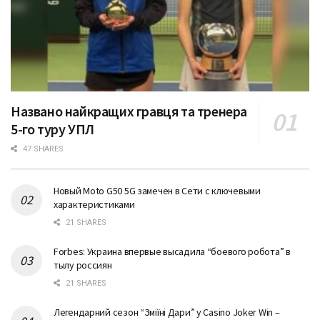
Названо найкращих гравця та тренера
5-го туру УПЛ
47 SHARES
Новый Moto G50 5G замечен в Сети с ключевыми
характеристиками
21 SHARES
Forbes: Украина впервые высадила “боевого робота” в
тылу россиян
21 SHARES
Легендарний сезон “Змiїнi Дари” у Casino Joker Win –