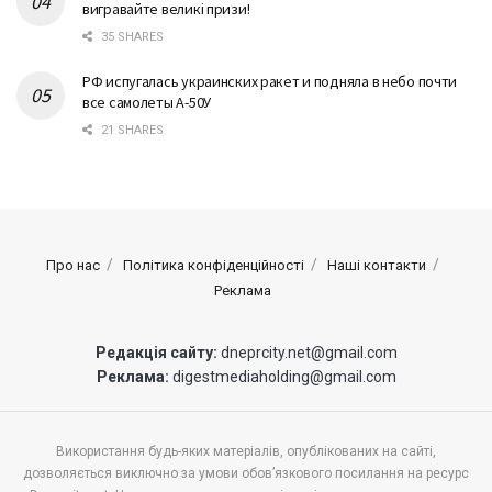
вигравайте великі призи!
35 SHARES
РФ испугалась украинских ракет и подняла в небо почти
все самолеты А-50У
21 SHARES
Про нас
Політика конфіденційності
Наші контакти
Реклама
Редакція сайту:
dneprcity.net@gmail.com
Реклама:
digestmediaholding@gmail.com
Використання будь-яких матеріалів, опублікованих на сайті,
дозволяється виключно за умови обов’язкового посилання на ресурс