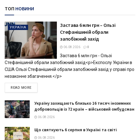
ТОП
НОВИНИ
Застава 6 млн грн – Ользі
УКРАЇНА
Стефанішиній обрали
запобіжний захід
06.08.2026
0
Застава 6 млн грн - Ользі
Стефанішиній обрали запобіжний захід<p>Експослу України в
США Ользі Стефанішиній обрали запобіжний захід у справі про
незаконне збагачення.</p>
DETAILS
READ MORE
Україну захищають близько 16 тисяч іноземних
добровольців із 72 країн – військовий омбудсман
06.08.2026
Що святкують 6 серпня в Україні та світі
06.08.2026