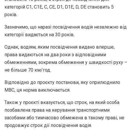
категорій С1, С1Е, С, СЕ, D1, D1Е, D, DЕ становить 5
років.
Зазначимо, що наразі посвідчення водія незалежно від
категорії видається на 30 років.
Однак, водіям, яким посвідчення видано вперше,
права видаються на два роки з відповідними
обмеженнями, зокрема обмеження у швидкості руху –
не більше 70 км/год.
Відповідно до проєкту постанови, яку оприлюднило
МВС, ця норма виключається.
Також у проєкті вказується, що строк, на який особа
позбавлена права на керування транспортними
засобами або тимчасово обмежена в такому праві, не
продовжує строк дії посвідчення водія.