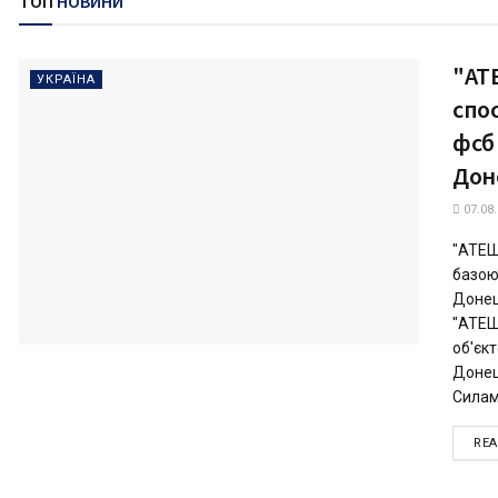
ТОП
НОВИНИ
"АТ
УКРАЇНА
спо
фсб
Дон
07.08
"АТЕШ
базою
Донец
"АТЕШ
об'єк
Донец
Силам.
RE