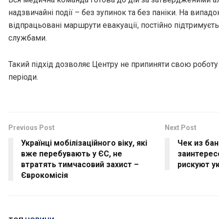
надзвичайні події – без зупинок та без паніки. На випадо
відпрацьовані маршрути евакуації, постійно підтримуєть
службами.
Такий підхід дозволяє Центру не припиняти свою роботу 
періоди.
Previous Post
Next Post
Українці мобілізаційного віку, які
Чек из ба
вже перебувають у ЄС, не
заинтерес
втратять тимчасовий захист –
рискуют у
Єврокомісія