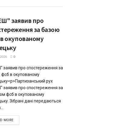
ЕШ" заявив про
стереження за базою
 в окупованому
ецьку
.2026
0
" заявив про спостереження за
 фсб в окупованому
ьку<p>Партизанський рух
" заявив про спостереження за
том фсб в окупованому
ьку. Зібрані дані передаються
..
DETAILS
AD MORE