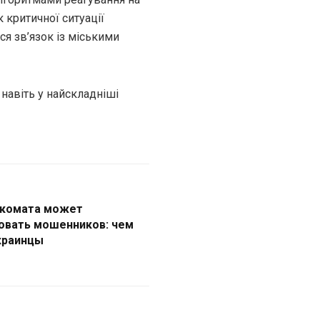
к критичної ситуації
ся зв’язок із міськими
навіть у найскладніші
нкомата может
овать мошенников: чем
краинцы