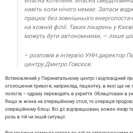
Власна котельня. Власна свердловина
навіть коли нічого немає. Запаси води
працює без зовнішнього енергопостач
на кожній філії. Таких лікарень у Києві
можуть бути автономними, — лише ші
– розповів в інтерв'ю УНН директор 
центру Дмитро Говсєєв.
Встановлений у Перинатальному центрі і відповідний пр
оголошення тривоги, наприклад, пацієнтку, в якої ще не
пологів – одразу переводять в укриття. Облаштовані в укр
Якщо ж жінка на операційному столі, то операція продо
операційному блоці. Всі дії відпрацьовані, кожен лікар т
роль в тій чи іншій ситуації.
Вся медична команда готова до дій за затвердженими а