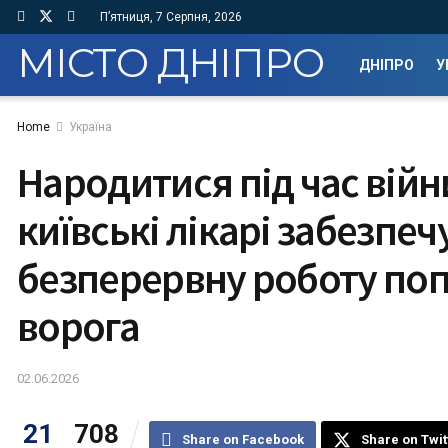
П’ятниця, 7 Серпня, 2026
МІСТО ДНІПРО
ДНІПРО
У
Home
Україна
Народитися під час війн
київські лікарі забезпе
безперервну роботу поп
ворога
02.06.2026
21
708
Share on Facebook
Share on Twit