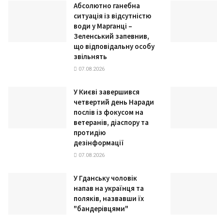
Абсолютно ганебна
ситуація із відсутністю
води у Марганці –
Зеленський запевнив,
що відповідальну особу
звільнять
07.08.2026
У Києві завершився
четвертий день Наради
послів із фокусом на
ветеранів, діаспору та
протидію
дезінформації
07.08.2026
У Гданську чоловік
напав на українця та
поляків, назвавши їх
"бандерівцями"