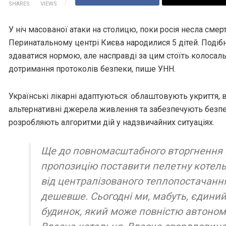
SHARES
VIEWS
У ніч масованої атаки на столицю, поки росія несла смерт
Перинатальному центрі Києва народилися 5 дітей. Поді
здаватися нормою, але насправді за цим стоїть колосаль
дотримання протоколів безпеки, пише УНН.
Українські лікарні адаптуються: облаштовують укриття
альтернативні джерела живлення та забезпечують безпе
розробляють алгоритми дій у надзвичайних ситуаціях.
Ще до повномасштабного вторгнення
пропозицію поставити пелетну котел
від централізованого теплопостачання
дешевше. Сьогодні ми, мабуть, єдини
будинок, який може повністю автоном