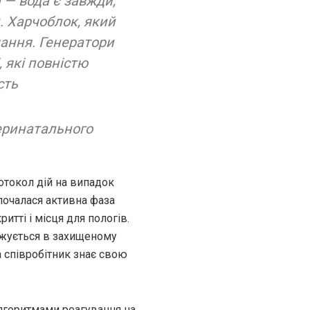
 — вода є завжди,
. Харчоблок, який
ання. Генератори
, які повністю
сть
Перинатального
отокол дій на випадок
 почалася активна фаза
итті і місця для пологів.
вжується в захищеному
а співробітник знає свою
лгоритмами реагування на