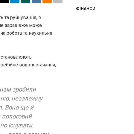
ФІНАНСИ
ь та руйнування, в
бне зараз вже може
на робота та неухильне
, встановлюють
ребійне водопостачання,
 нам зробили
ьню, незалежну
. Воно ще й
й пологовий
но існувати.