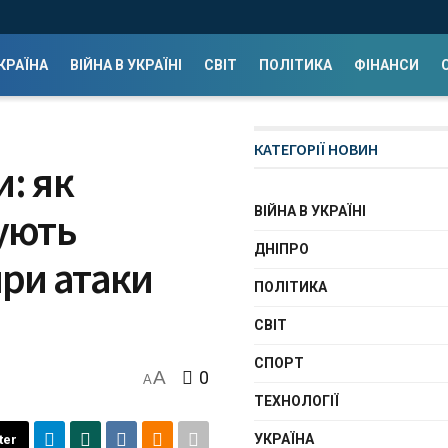
КРАЇНА
ВІЙНА В УКРАЇНІ
СВІТ
ПОЛІТИКА
ФІНАНСИ
КАТЕГОРІЇ НОВИН
и: як
ВІЙНА В УКРАЇНІ
чують
ДНІПРО
ри атаки
ПОЛІТИКА
СВІТ
СПОРТ
A
0
A
ТЕХНОЛОГІЇ
УКРАЇНА
ter