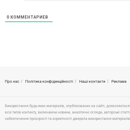
0
КОММЕНТАРИЕВ
Про нас
Політика конфіденційності
Наші контакти
Реклама
Використання будь-яких матеріалів, опублікованих на сайті, дозволяється
всіх типів контенту, включаючи новини, аналітичні огляди, авторські статті,
забезпечення прозорості та коректності джерела використання матеріалі