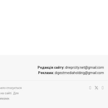
Редакція сайту:
dneprcity.net@gmail.com
Реклама:
digestmediaholding@gmail.com
вило стосується
 на сайті. Для
темами.