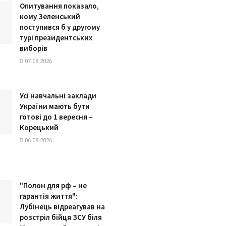
Опитування показало,
кому Зеленський
поступився б у другому
турі президентських
виборів
07.08.2026
Усі навчальні заклади
України мають бути
готові до 1 вересня –
Корецький
06.08.2026
"Полон для рф – не
гарантія життя":
Лубінець відреагував на
розстріл бійця ЗСУ біля