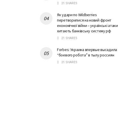
21 SHARES
Як удари по Wildberries
перетворилися на новий фронт
економічної війни – українські атаки
хитають банківську систему рф
21 SHARES
Forbes: Украина впервые высадила
“боевого робота” в тылу россиян
21 SHARES