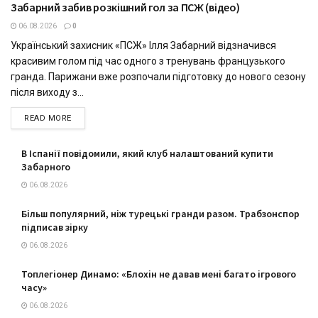
Забарний забив розкішний гол за ПСЖ (відео)
СПОРТ
06.08.2026
0
Український захисник «ПСЖ» Ілля Забарний відзначився
красивим голом під час одного з тренувань французького
гранда. Парижани вже розпочали підготовку до нового сезону
після виходу з...
DETAILS
READ MORE
В Іспанії повідомили, який клуб налаштований купити
Забарного
06.08.2026
Більш популярний, ніж турецькі гранди разом. Трабзонспор
підписав зірку
06.08.2026
Топлегіонер Динамо: «Блохін не давав мені багато ігрового
часу»
06.08.2026