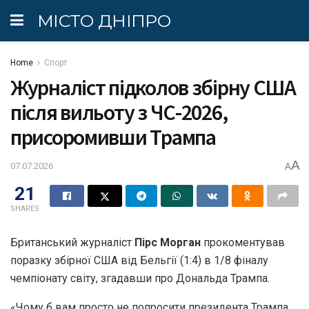
МІСТО ДНІПРО
Home
Спорт
Журналіст підколов збірну США
після вильоту з ЧС-2026,
присоромивши Трампа
A
07.07.2026
A
21
SHARES
Британський журналіст
Пірс Морган
прокоментував
поразку збірної США від Бельгії (1:4) в 1/8 фіналу
чемпіонату світу, згадавши про Дональда Трампа.
«Чому б вам просто не попросити президента Трампа