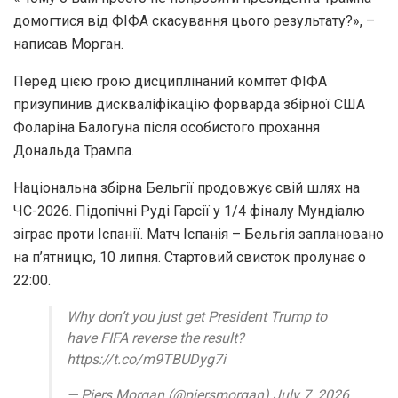
домогтися від ФІФА скасування цього результату?», –
написав Морган.
Перед цією грою дисциплінаний комітет ФІФА
призупинив дискваліфікацію форварда збірної США
Фоларіна Балогуна після особистого прохання
Дональда Трампа.
Національна збірна Бельгії продовжує свій шлях на
ЧС-2026. Підопічні Руді Гарсії у 1/4 фіналу Мундіалю
зіграє проти Іспанії. Матч Іспанія – Бельгія заплановано
на п’ятницю, 10 липня. Стартовий свисток пролунає о
22:00.
Why don’t you just get President Trump to
have FIFA reverse the result?
https://t.co/m9TBUDyg7i
— Piers Morgan (@piersmorgan) July 7, 2026