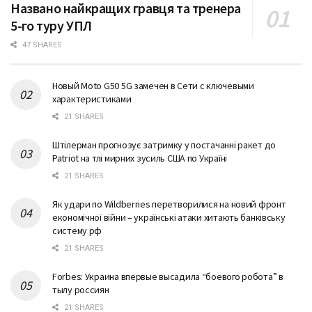
Названо найкращих гравця та тренера
5-го туру УПЛ
47 SHARES
Новый Moto G50 5G замечен в Сети с ключевыми
характеристиками
21 SHARES
Штілерман прогнозує затримку у постачанні ракет до
Patriot на тлі мирних зусиль США по Україні
21 SHARES
Як удари по Wildberries перетворилися на новий фронт
економічної війни – українські атаки хитають банківську
систему рф
21 SHARES
Forbes: Украина впервые высадила “боевого робота” в
тылу россиян
21 SHARES