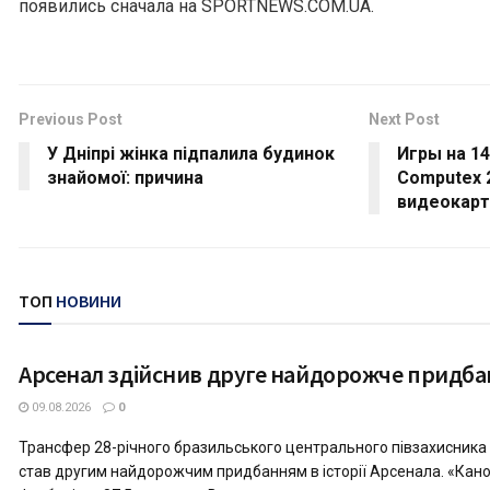
появились сначала на SPORTNEWS.COM.UA.
Previous Post
Next Post
У Дніпрі жінка підпалила будинок
Игры на 14
знайомої: причина
Computex 
видеокарт
ТОП
НОВИНИ
Арсенал здійснив друге найдорожче придбанн
СПОРТ
09.08.2026
0
Трансфер 28-річного бразильського центрального півзахисника
став другим найдорожчим придбанням в історії Арсенала. «Кано