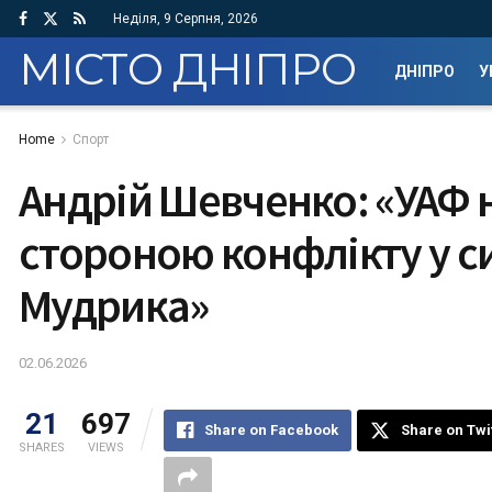
Неділя, 9 Серпня, 2026
МІСТО ДНІПРО
ДНІПРО
У
Home
Спорт
Андрій Шевченко: «УАФ н
стороною конфлікту у си
Мудрика»
02.06.2026
21
697
Share on Facebook
Share on Twi
SHARES
VIEWS