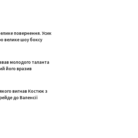
Велике повернення. Усик
ро велике шоу боксу
звав молодого таланта
ий його вразив
якого вигнав Костюк з
рейде до Валенсії