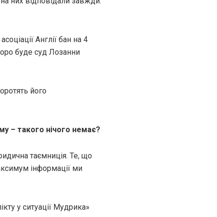
 на них відповідали завжди.
соціації Англії бан на 4
скоро буде суд Лозанни
оротять його
ому – такого нічого немає?
ридична таємниція. Те, що
аксимум інформації ми
кту у ситуації Мудрика»