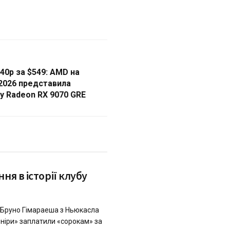
40p за $549: AMD на
2026 представила
у Radeon RX 9070 GRE
я в історії клубу
 Бруно Гімараеша з Ньюкасла
ніри» заплатили «cорокам» за