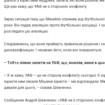
діалозі з юристами Мудрика. Запити, які вони робили, ми
Ще раз кажу, що УАФ не є стороною конфлікту.
Зараз ситуація така, що Михайло отримав від Футбольної а
роки. Він подав апеляцію проти Футбольної асоціації. І 
розглядати цю апеляцію.
Сподіваємось, що вони приймуть правильне рішення і ск
дискваліфікацію. І чекаємо його, коли він повернеться.
– Тобто ніяких запитів на УАФ, що, мовляв, винні в ць
– Я ж кажу, УАФ – це не сторона конфлікту сьогодні. Є ю
юристи нам писали Мішини юристи – ми відповідали. М
давали для цього, – сказав Шевченко.
Сообщение Андрій Шевченко: «УАФ не є стороною конфлі