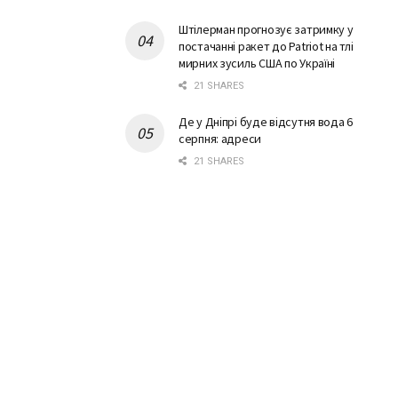
Штілерман прогнозує затримку у
постачанні ракет до Patriot на тлі
мирних зусиль США по Україні
21 SHARES
Де у Дніпрі буде відсутня вода 6
серпня: адреси
21 SHARES