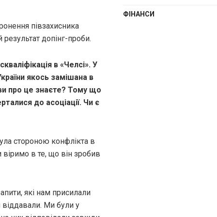
ФІНАНСИ
ронення півзахисника
 результат допінг-проби.
кваліфікація в «Челсі». У
України якось замішана в
 ви про це знаєте? Тому що
рталися до асоціації. Чи є
 була стороною конфлікта в
 віримо в те, що він зробив
апити, які нам присилали
 віддавали. Ми були у