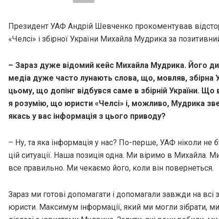
Президент УАФ Андрій Шевченко прокоментував відсто
«Челсі» і збірної України Михайла Мудрика за позитивний
– Зараз дуже відомий кейс Михайла Мудрика. Його дис
медіа дуже часто лунають слова, що, мовляв, збірна 
цьому, що допінг відбувся саме в збірній України. Що
я розумію, що юристи «Челсі» і, можливо, Мудрика зве
якась у вас інформація з цього приводу?
– Ну, та яка інформація у нас? По-перше, УАФ ніколи не
цій ситуації. Наша позиція одна. Ми віримо в Михайла. Ми
все правильно. Ми чекаємо його, коли він повернеться.
Зараз ми готові допомагати і допомагали завжди на всі з
юристи. Максимум інформації, який ми могли зібрати, ми