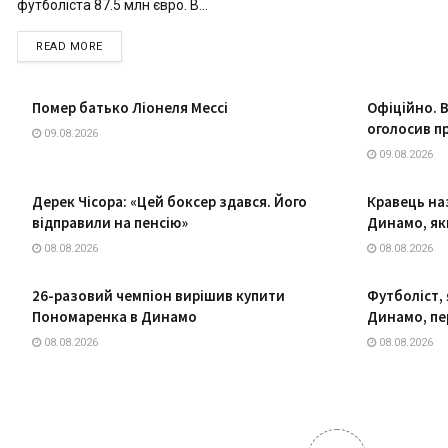
футболіста 87.5 млн євро. В...
DETAILS
READ MORE
Помер батько Ліонеля Мессі
Офіційно. 
оголосив п
09.08.2026
09.08.2026
Дерек Чісора: «Цей боксер здався. Його
Кравець на
відправили на пенсію»
Динамо, як
08.08.2026
08.08.2026
26-разовий чемпіон вирішив купити
Футболіст, 
Пономаренка в Динамо
Динамо, пе
08.08.2026
08.08.2026