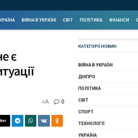
КРАЇНА
ВІЙНА В УКРАЇНІ
СВІТ
ПОЛІТИКА
ФІНАНСИ
КАТЕГОРІЇ НОВИН
е є
ВІЙНА В УКРАЇНІ
туації
ДНІПРО
ПОЛІТИКА
СВІТ
A
0
A
СПОРТ
tter
ТЕХНОЛОГІЇ
УКРАЇНА