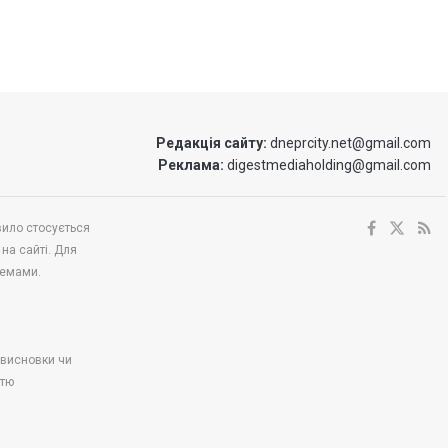
Редакція сайту:
dneprcity.net@gmail.com
Реклама:
digestmediaholding@gmail.com
вило стосується
 на сайті. Для
темами.
і висновки чи
стю