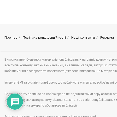
Про нас
Політика конфіденційності
Наші контакти
Реклама
Використання будь-яких матеріалів, опублікованих на сайті, дозволяється
всіх типів контенту, включаючи новини, аналітичні огляди, авторські статті,
забезпечення прозорості та коректності джерела використання матеріалі
Інтернет-ЗМІ та онлайн-платформи, що публікують матеріали, зобов’язані р
Редакція сайту залишає за собою право не поділяти точки зору авторів опу
суб’єктивні думки авторів, тому відповідальність за зміст републікованих
покладається на джерело або автора публікації.
© 2010-2026 Новини міста Дніпро онлайн. All Rights reserved