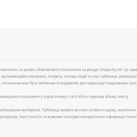
 виключно за умови обов’язкового посилання на ресурс Dneprcity.net. Це пра
 мультимедійні матеріали, інтерв’ю, огляди подій та інші публікації, розміщені
в, посилання має бути активним та відкритим для індексації пошуковими сис
озміщувати посилання у підзаголовку статті або в першому абзаці тексту.
блікованих матеріалів. Публікації можуть містити особисті оцінки, аналітичн
 матеріалів, їхню точність та можливі наслідки використання інформації повні