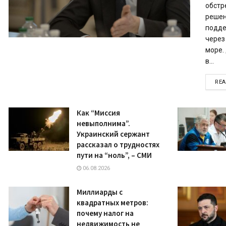
обстр
решен
подде
через
море.
в...
RE
Как “Миссия
невыполнима”.
Украинский сержант
рассказал о трудностях
пути на “ноль”, – СМИ
06.08.2026
Миллиарды с
квадратных метров:
почему налог на
недвижимость не