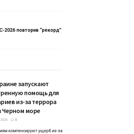
ЧС-2026 повторив “рекорд”
краине запускают
тренную помощь для
ариев из-за террора
в Черном море
.2026
0
иям компенсируют ущерб из-за