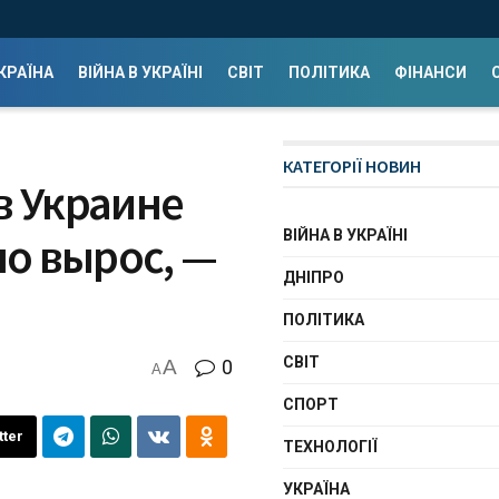
КРАЇНА
ВІЙНА В УКРАЇНІ
СВІТ
ПОЛІТИКА
ФІНАНСИ
КАТЕГОРІЇ НОВИН
в Украине
ВІЙНА В УКРАЇНІ
о вырос, —
ДНІПРО
ПОЛІТИКА
СВІТ
A
0
A
СПОРТ
tter
ТЕХНОЛОГІЇ
УКРАЇНА