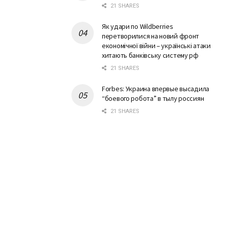
21 SHARES
Як удари по Wildberries
перетворилися на новий фронт
економічної війни – українські атаки
хитають банківську систему рф
21 SHARES
Forbes: Украина впервые высадила
“боевого робота” в тылу россиян
21 SHARES