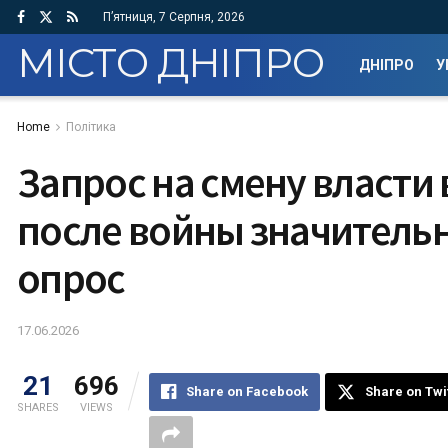
П’ятниця, 7 Серпня, 2026
МІСТО ДНІПРО
ДНІПРО
У
Home
Політика
Запрос на смену власти 
после войны значительн
опрос
17.06.2026
21
696
Share on Facebook
Share on Twi
SHARES
VIEWS