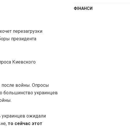
ФІНАНСИ
 хочет перезагрузки
ыборы президента
проса Киевского
е после войны. Опросы
то большинство украинцев
ойны.
3% украинцев ожидали
вне,
то сейчас этот