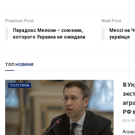
Previous Post
Next Post
Парадокс Мелони – союзник,
Мессі на 
которого Украина не ожидала
українця
ТОП
НОВИНИ
В У
ПОЛІТИКА
экс
агр
РФ 
06.08
Аграр