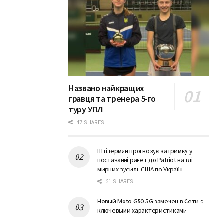
Названо найкращих
гравця та тренера 5-го
туру УПЛ
47 SHARES
Штілерман прогнозує затримку у
постачанні ракет до Patriot на тлі
мирних зусиль США по Україні
21 SHARES
Новый Moto G50 5G замечен в Сети с
ключевыми характеристиками