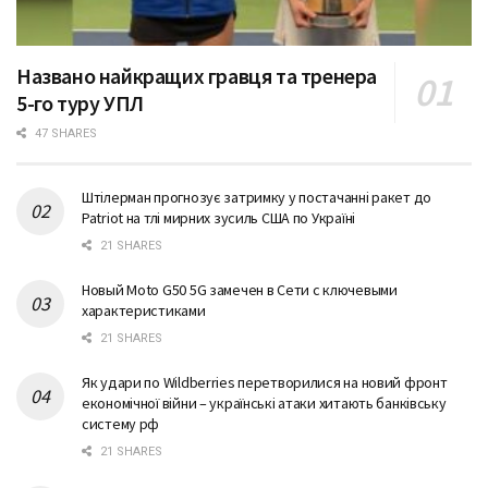
Названо найкращих гравця та тренера
5-го туру УПЛ
47 SHARES
Штілерман прогнозує затримку у постачанні ракет до
Patriot на тлі мирних зусиль США по Україні
21 SHARES
Новый Moto G50 5G замечен в Сети с ключевыми
характеристиками
21 SHARES
Як удари по Wildberries перетворилися на новий фронт
економічної війни – українські атаки хитають банківську
систему рф
21 SHARES