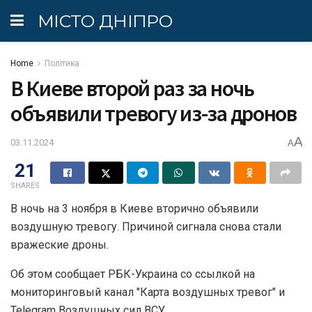
МІСТО ДНІПРО
Home
Політика
В Киеве второй раз за ночь
объявили тревогу из-за дронов
A
03.11.2024
A
21
SHARES
В ночь на 3 ноября в Киеве вторично объявили
воздушную тревогу. Причиной сигнала снова стали
вражеские дроны.
Об этом сообщает РБК-Украина со ссылкой на
мониторинговый канал "Карта воздушных тревог" и
Telegram Воздушных сил ВСУ.