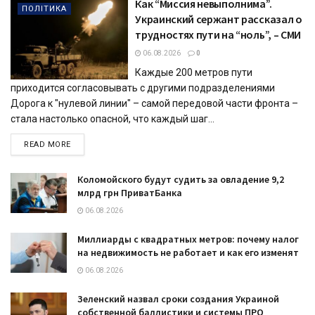
Как “Миссия невыполнима”.
ПОЛІТИКА
Украинский сержант рассказал о
трудностях пути на “ноль”, – СМИ
06.08.2026
0
Каждые 200 метров пути
приходится согласовывать с другими подразделениями
Дорога к "нулевой линии" – самой передовой части фронта –
стала настолько опасной, что каждый шаг...
DETAILS
READ MORE
Коломойского будут судить за овладение 9,2
млрд грн ПриватБанка
06.08.2026
Миллиарды с квадратных метров: почему налог
на недвижимость не работает и как его изменят
06.08.2026
Зеленский назвал сроки создания Украиной
собственной баллистики и системы ПРО