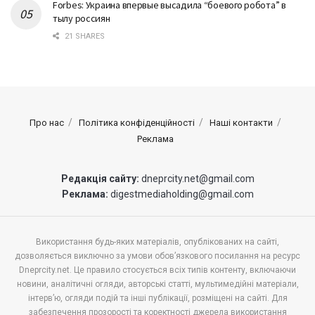
Forbes: Украина впервые высадила “боевого робота” в
тылу россиян
21 SHARES
Про нас
Політика конфіденційності
Наші контакти
Реклама
Редакція сайту:
dneprcity.net@gmail.com
Реклама:
digestmediaholding@gmail.com
Використання будь-яких матеріалів, опублікованих на сайті,
дозволяється виключно за умови обов’язкового посилання на ресурс
Dneprcity.net. Це правило стосується всіх типів контенту, включаючи
новини, аналітичні огляди, авторські статті, мультимедійні матеріали,
інтерв’ю, огляди подій та інші публікації, розміщені на сайті. Для
забезпечення прозорості та коректності джерела використання