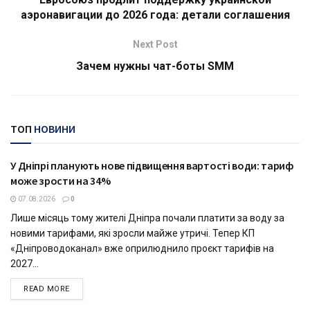
аэронавигации до 2026 года: детали соглашения
Next Post
Зачем нужны чат-боты SMM
ТОП
НОВИНИ
У Дніпрі планують нове підвищення вартості води: тариф
ДНІПРО
може зрости на 34%
07.08.2026
0
Лише місяць тому жителі Дніпра почали платити за воду за
новими тарифами, які зросли майже утричі. Тепер КП
«Дніпроводоканал» вже оприлюднило проєкт тарифів на
2027...
DETAILS
READ MORE