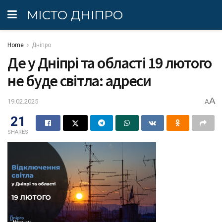
МІСТО ДНІПРО
Home
Дніпро
Де у Дніпрі та області 19 лютого
не буде світла: адреси
A
19.02.2025
A
21
SHARES