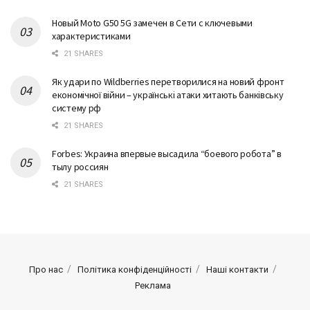
21 SHARES
Новый Moto G50 5G замечен в Сети с ключевыми
характеристиками
21 SHARES
Як удари по Wildberries перетворилися на новий фронт
економічної війни – українські атаки хитають банківську
систему рф
21 SHARES
Forbes: Украина впервые высадила “боевого робота” в
тылу россиян
21 SHARES
Про нас
Політика конфіденційності
Наші контакти
Реклама